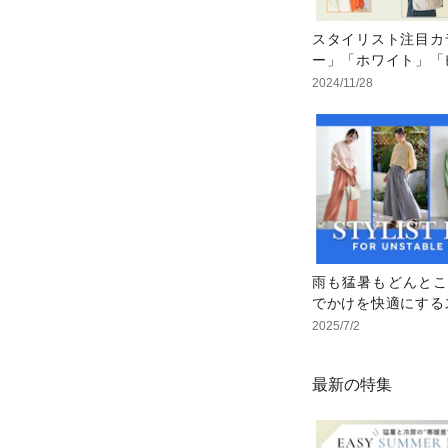
スタイリスト注目カ
ー」「ホワイト」「
レンジ」で即オシャ
2024/11/28
雨も猛暑もどんとこ
でかけを快適にする
厳選アイテム
2025/7/2
最新の特集