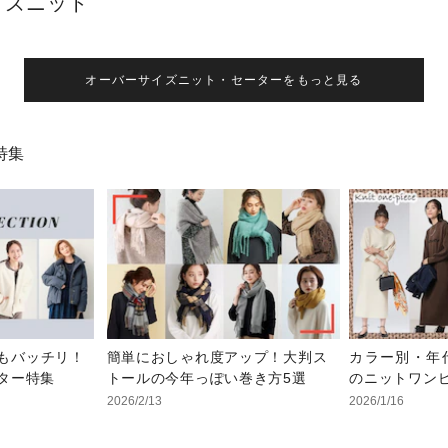
イズニット
オーバーサイズニット・セーターをもっと見る
特集
もバッチリ！
簡単におしゃれ度アップ！大判ス
カラー別・年
ター特集
トールの今年っぽい巻き方5選
のニットワンピ
2026/2/13
2026/1/16