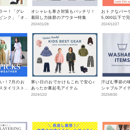
ラー！「グレ
オシャレも寒さ対策もバッチリ！
おトクなバー
ピンク」「オ
着回し力抜群のアウター特集
5,000以下
レ見え
コーデ
2024/11/28
2024/12/27
い！7月のお
寒い日のおでかけもこれで安心♪
汗ばむ季節の
スタイリスト
あったか裏起毛アイテム
シャブルアイ
2024/12/2
2025/6/30