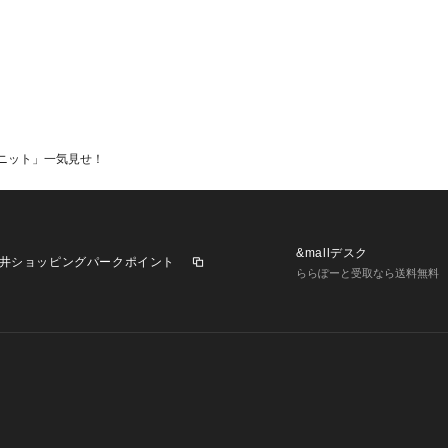
ニット」一気見せ！
&mallデスク
井ショッピングパークポイント
ららぽーと受取なら送料無料
業施設一覧
三井不動産が展開する商業施設への出店をご検討の方へ