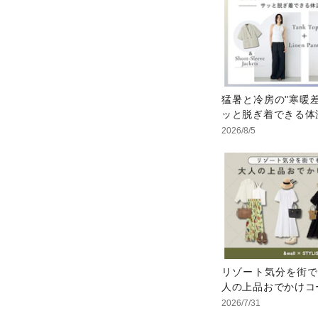
猛暑と冷房の"寒暖
ッと脱ぎ着できる体
2026/8/5
リゾート気分を街で
人の上品おでかけコ
2026/7/31