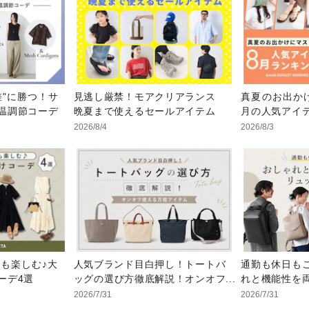
差"に勝つ！サ
見逃し厳禁！モアクリアランス
真夏のお出か
温調節コーデ
晩夏まで使えるセールアイテム
月の人気アイ
2026/8/4
2026/8/3
も楽しむ♪大
人気ブランド目白押し！トートバ
通勤も休日も
ーデ4選
ッグの選び方徹底解説！オンオフ
れと機能性を
使える万能アイテム
選び方
2026/7/31
2026/7/31