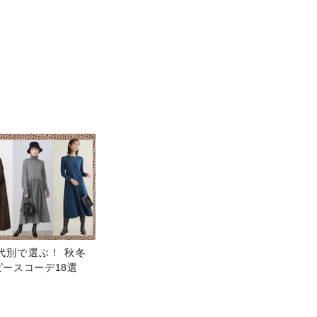
代別で選ぶ！ 秋冬
ースコーデ18選