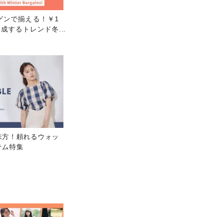
ゲンで揃える！￥1
で完成するトレンド冬
味方！頼れるウォッ
テム特集