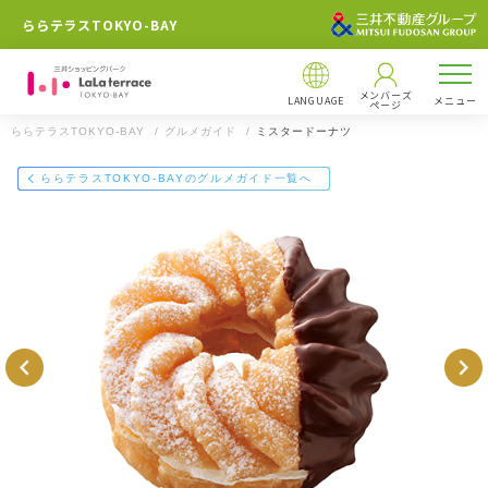
ららテラスTOKYO-BAY
メンバーズ
LANGUAGE
メニュー
ページ
ららテラスTOKYO-BAY
グルメガイド
ミスタードーナツ
店舗情報
ららテラスTOKYO-BAYのグルメガイド一覧へ
ミスタードーナツ
047-404-9860
ららテラスTOKYO-BAY
千葉県船橋市若松二丁目2番1号
ららテラスTOKYO-BAY
https://mitsui-shopping-park.com/gourmet/lalaport/lalat-tokyoba
y/g0046000000020100/
住所 ：
〒273-0013 千葉県船橋市若松二丁目2番1号
メールで送る
Facebookでシェア
LINEで送る
【飲食店 営業時間】
00
※一部営業時間の異なる店舗がございます。
※ラストオーダーは店舗によって異なります。
ららテラスTOKYO-BAYのWEBサイト