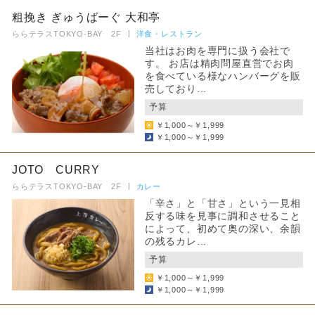
粗挽き ぎゅうばーぐ 大和亭
ららテラスTOKYO-BAY 2F
洋食・レストラン
当社はお肉を専門に扱う会社で
す。 お店は精肉問屋直営でお肉
を食べている様なハンバーグを販
売しており...
予算
￥1,000～￥1,999
￥1,000～￥1,999
JOTO CURRY
ららテラスTOKYO-BAY 2F
カレー
「辛さ」と「甘さ」という一見相
反する味を見事に調和させること
によって、初めて奥の深い、余韻
の残るカレ...
予算
￥1,000～￥1,999
￥1,000～￥1,999