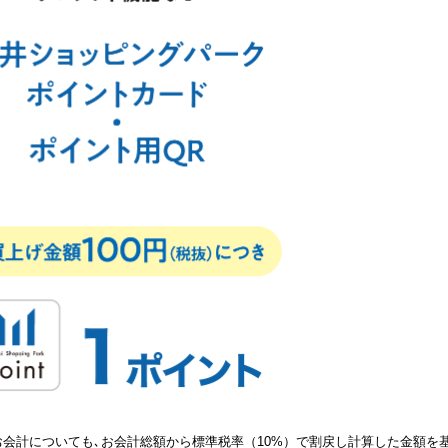
お会計についても､お会計総額から標準税率（10%）で割戻し計算した金額を