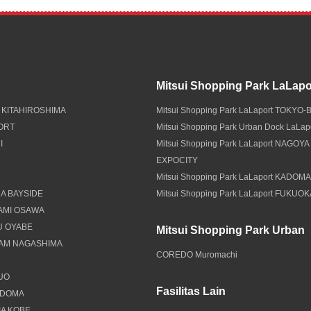
Mitsui Shopping Park LaLapo
 KITAHIROSHIMA
Mitsui Shopping Park LaLaport TOKYO-
PORT
Mitsui Shopping Park Urban Dock LaLa
I
Mitsui Shopping Park LaLaport NAGOYA
EXPOCITY
Mitsui Shopping Park LaLaport KADOM
A BAYSIDE
Mitsui Shopping Park LaLaport FUKUO
NAMI OSAWA
U OYABE
Mitsui Shopping Park Urban
EAM NAGASHIMA
COREDO Muromachi
YUO
Fasilitas Lain
ADOMA
IA KOBE