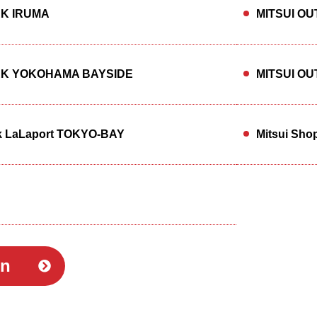
RK IRUMA
MITSUI O
RK YOKOHAMA BAYSIDE
MITSUI O
rk LaLaport TOKYO-BAY
Mitsui Sho
in