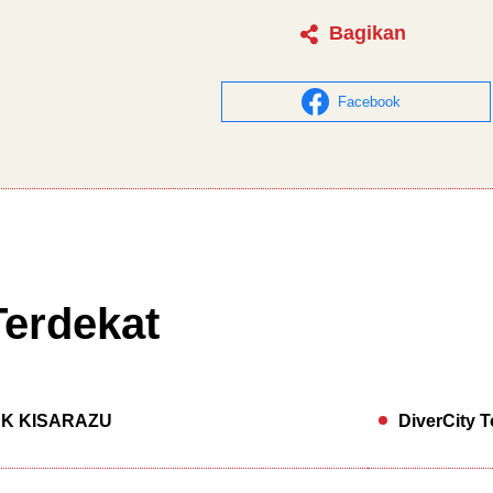
Bagikan
Facebook
Terdekat
RK KISARAZU
DiverCity 