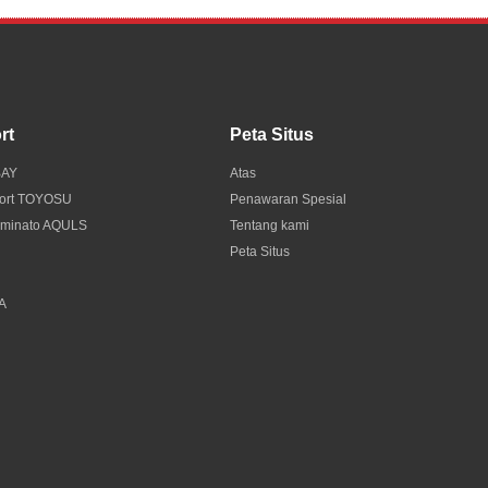
rt
Peta Situs
BAY
Atas
port TOYOSU
Penawaran Spesial
 minato AQULS
Tentang kami
Peta Situs
A
KA