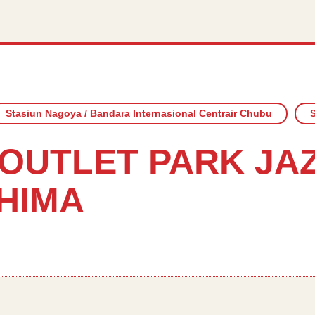
Stasiun Nagoya / Bandara Internasional Centrair Chubu
S
 OUTLET PARK JA
HIMA