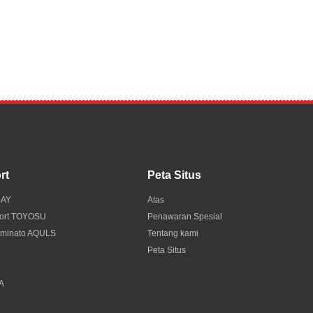
rt
Peta Situs
BAY
Atas
port TOYOSU
Penawaran Spesial
 minato AQULS
Tentang kami
Peta Situs
A
KA