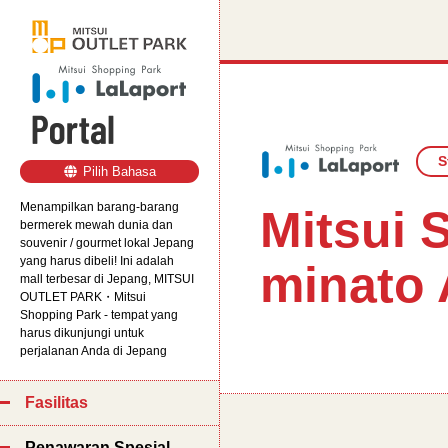
S
Pilih
Bahasa
Menampilkan barang-barang
Mitsui
bermerek mewah dunia dan
souvenir / gourmet lokal Jepang
yang harus dibeli! Ini adalah
minato
mall terbesar di Jepang, MITSUI
OUTLET PARK・Mitsui
Shopping Park - tempat yang
harus dikunjungi untuk
perjalanan Anda di Jepang
Fasilitas
Penawaran Spesial