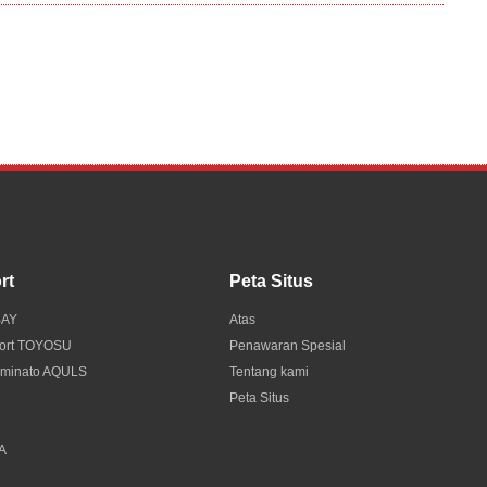
rt
Peta Situs
BAY
Atas
port TOYOSU
Penawaran Spesial
 minato AQULS
Tentang kami
Peta Situs
A
KA