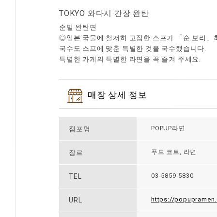
TOKYO 와다시 간장 완탄
순밀 완탄면
◎일본 국물에 철저히 고집한 스프가 「순 보리」
국수도 스프에 맞춘 특별한 것을 국수했습니다.
특별한 가게의 특별한 라면을 꼭 즐겨 주세요.
매장 상세 정보
POPUP라면
점포명
푸드 코트, 라면
장르
03-5859-5830
TEL
https://popupramen
URL