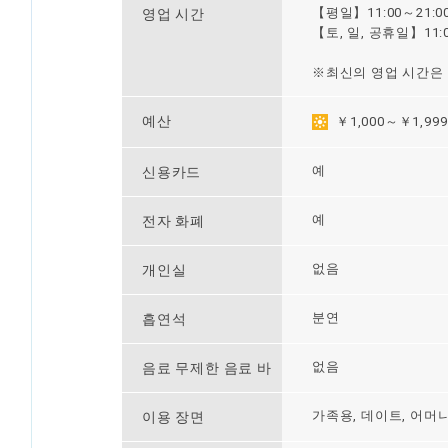
【평일】11:00～21:00(
영업 시간
【토, 일, 공휴일】11:00
※최신의 영업 시간은
예산
￥1,000～￥1,999
예
신용카드
예
전자 화폐
없음
개인실
분연
흡연석
없음
음료 무제한 음료 바
가족용, 데이트, 어머
이용 장면