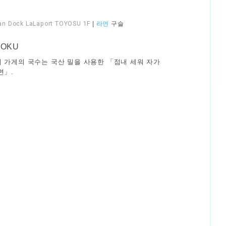
an Dock LaLaport TOYOSU 1F
|
라면
구슬
YOKU
 가게의 국수는 국산 밀을 사용한 「점내 세워 자가
면」.