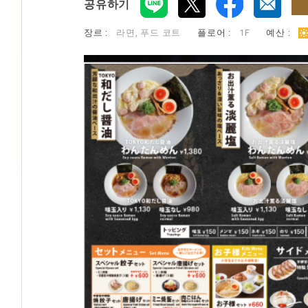
공유하기
장르 :
라면, 푸드 코트
​ ​
플로어 :
1F
​ ​
예산 :
​ ​