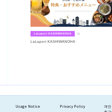
​ ​
LaLaport KASHIWANOHA
의
LaLaport KASHIWANOHA
Usage Notice
Privacy Policy
개인
취급