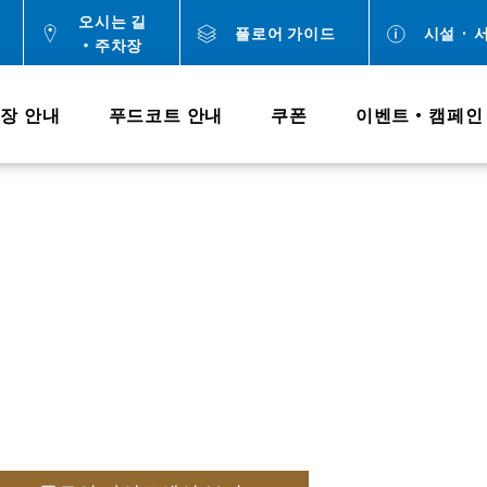
오시는 길
플로어 가이드
시설 · 
・주차장
장 안내
푸드코트 안내
쿠폰
이벤트・캠페인