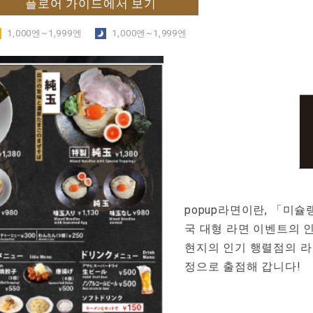
플로어 가이드에서 보기
1,000엔~1,999엔
​ ​
1,000엔~1,999엔
popup라면이란, 「미
국 대형 라면 이벤트의 
현지의 인기 행렬점의 라
정으로 출점해 갑니다!