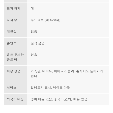
전자 화폐
예
좌석 수
푸드코트 (약 620석)
개인실
없음
흡연석
전석 금연
음료 무제한
없음
음료 바
이용 장면
가족용, 데이트, 어머니와 함께, 혼자서도 들어가기
쉽다
서비스
알레르기 표시, 테이크 아웃
외국어 대응
영어 메뉴 있음, 중국어(간체) 메뉴 있음