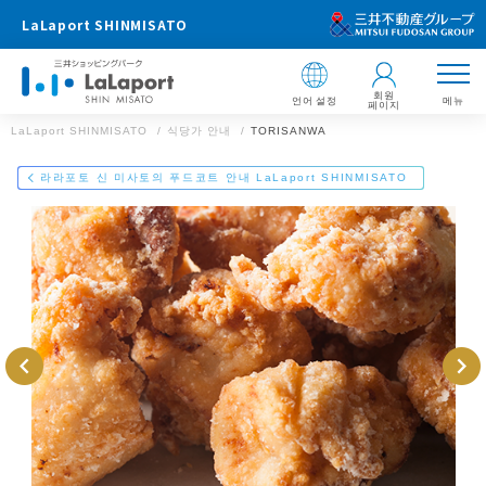
LaLaport SHINMISATO
회원
언어 설정
메뉴
페이지
LaLaport SHINMISATO
식당가 안내
TORISANWA
점포 정보
LaLaport SHINMISATO
라라포토 신 미사토의 푸드코트 안내 LaLaport SHINMISATO
TORISANWA
048-954-5877
주소 ：
LaLaport SHINMISATO
〒341-8550 사이타마현 미사토시 신 LaLa City 3-1-1
사이타마현 미사토시 신 LaLa City 3-1-1
【음식점 영업 시간】
https://mitsui-shopping-park.com/gourmet/lalaport/shinmisato/g
0023000000028701/
레스토랑:11:00~22:00
카페：10:00～21:00
푸드 코트:11:00~21:00
이메일로 보내기
Facebook에서 공유
LINE으로 보내기
※일부 영업 시간 다른 점포가 있습니다.
※라스트 오더는 점포에 따라 다릅니다.
LaLaport SHINMISATO 웹 사이트