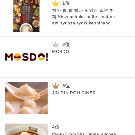
하마 밥 밥 밥과 맛있는 일본 뷔
페 Shizenshoku buffet restaur
ant syunsaisyokukenhinano
MOSDO
JIN DIN ROU DINER
Pyon-Pyon-Sha Onma Kitchen