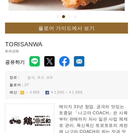
플로어 가이드에서 보기
TORISANWA
트리산와
공유하기
장르 :
일식, 푸드 코트
플로어 :
2F
예산 :
～￥999
￥1,000～￥1,999
메이지 33년 창업. 궁극의 맛있는
토종닭 「나고야 COACH」은 사육
부터 판매까지 자사 일관 사업 체제
로 관리. 푹신푹신 토로토로의 계란
에 나고야 COACH의 씹는 맛과 맛