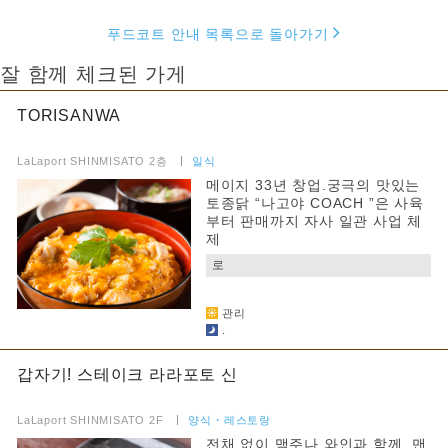
푸드코트 안내 목록으로 돌아가기
잘 함께 체크된 가게
TORISANWA
​ ​
LaLaport SHINMISATO 2층
​ ​
일식
메이지 33년 창업.궁극의 맛있는
토종닭 “나고야 COACH ”은 사육
부터 판매까지 자사 일관 사업 체
제
로
​ ​
관리
.
갑자기! 스테이크 라라포토 신
​ ​
LaLaport SHINMISATO 2F
​ ​
양식・레스토랑
전채 없이 맥주나 와인과 함께, 맨