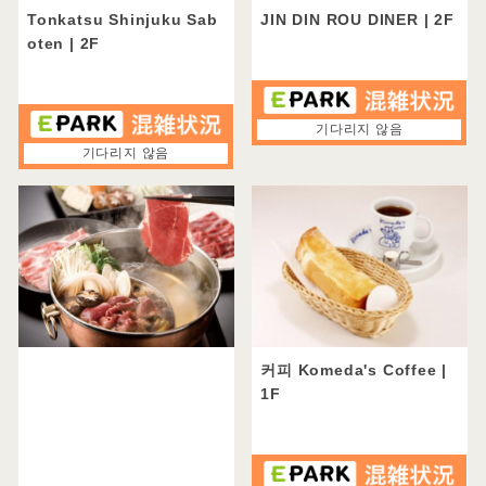
애완동물 동반 가능
Tonkatsu Shinjuku Sab
JIN DIN ROU DINER
| 2F
기념일 특전
oten
| 2F
장애인
점내 화장실 있음
기다리지 않음
기다리지 않음
어린이용 서비스
어린이 식기 대여
반입 이유식의 따뜻함
우유를 위한 온수 제공
유모차 입장 가능
유모차로 착석 가능
커피 Komeda's Coffee
|
1F
Kids 의자 있음
Kids 의자 벨트
다다미 · 파고타츠