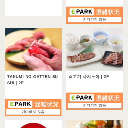
팬케이크(1)
베이커리(1)
친구와 함께
선술집·바
혼자서도 들어가기 쉽다
기다리지 않음
세계 각국 요리
예산으로 필터링
중국 요리(1)
하와이안(1)
모두
야키니쿠・호르몬
점심
~1000엔
라면
~2000엔
카레
~3000엔
TAKUMI NO GATTEN SU
쇠고기 사치노야
| 2F
~4000엔
패스트 푸드
SHI
| 2F
4001엔~
푸드 코트
저녁
기타
기다리지 않음
~1000엔
기다리지 않음
~2000엔
바닥별
~3000엔
1F
2F