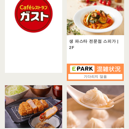
~4000엔
4001엔~
이 내용으로 필터링
조건으로 좁히기
모두
생 파스타 전문점 스피가
|
Kids 의자
2F
Kids 메뉴
알레르기 표시
카운터석
기다리지 않음
개인실
테이크 아웃
예약 가능
FreeWifi