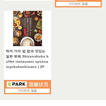
기다리지 않음
무료 콘센트
Free WiFi 대응
배리어 프리 대응
금연・흡연으로 좁히기
모두
하마 가마 밥 밥과 맛있는
전석 금연
일본 뷔페 Shizenshoku b
uffet restaurant syunsa
분연
isyokukenhinano
| 2F
시간대에 따라 금연
요일에 따라 금연
흡연 가능
기다리지 않음
이 내용으로 필터링