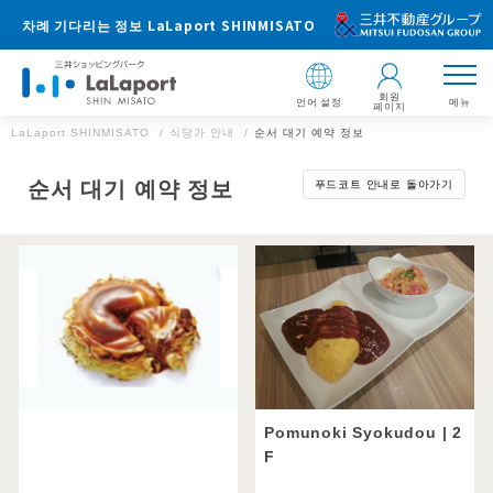
차례 기다리는 정보 LaLaport SHINMISATO
회원
언어 설정
메뉴
페이지
LaLaport SHINMISATO
식당가 안내
순서 대기 예약 정보
키워드로 필터링
더 자세한 장르 선택
순서 대기 예약 정보
푸드코트 안내로 돌아가기
차례 기다리는 정보 LaLaport SHINMISATO
일본식
사용 장면으로 필터링
주소 ：
정식・식당(1)
스시 (회전 스시 포함)
(1)
〒341-8550 사이타마현 미사토시 신 LaLa City 3-1-1
모두
샤브샤브・스키야키(1)
오코노미 야키 · 몬자 (1)
【음식점 영업 시간】
가족용
돈까스 (1)
일식(기타)(1)
레스토랑:11:00~22:00
카페：10:00～21:00
양식 및 레스토랑
생일・기념일
푸드 코트:11:00~21:00
※일부 영업 시간 다른 점포가 있습니다.
뷔페(1)
파스타(1)
여자회
※라스트 오더는 점포에 따라 다릅니다.
양식(기타)(3)
데이트
Pomunoki Syokudou
| 2
순서 대기 정보 LaLaport SHINMISATO WEB
카페 스위트
F
사이트
경치가 예쁘다
카페(1)
스위트(2)