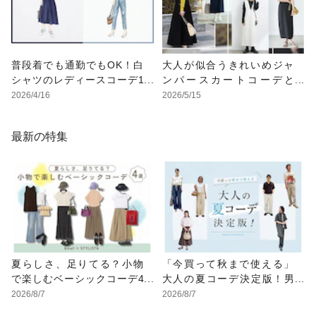
普段着でも通勤でもOK！白
大人が似合うきれいめジャ
シャツのレディースコーデ1
ンパースカートコーデと
0選
は？ 着こなしのコツとおす
2026/4/16
2026/5/15
すめアイテム
最新の特集
夏らしさ、足りてる？小物
「今買って秋まで使える」
で楽しむベーシックコーデ4
大人の夏コーデ決定版！男
選
女別正解スタイルとNGな着
2026/8/7
2026/8/7
こなし