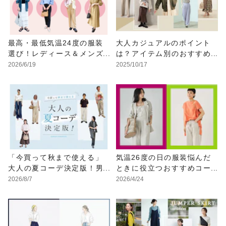
最高・最低気温24度の服装
大人カジュアルのポイント
選び！レディース＆メンズ
は？アイテム別のおすすめ
のおすすめコーデ
コーデを紹介
2026/6/19
2025/10/17
「今買って秋まで使える」
気温26度の日の服装悩んだ
大人の夏コーデ決定版！男
ときに役立つおすすめコー
女別正解スタイルとNGな着
デ例
2026/8/7
2026/4/24
こなし