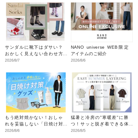
サンダルに靴下はダサい？
NANO universe WEB限定
おかしく見えない合わせ方
アイテムのご紹介
の黄金法則と男女別おすす
2026/8/7
2026/8/6
めコーデ
もう絶対焼かない！おしゃ
猛暑と冷房の"寒暖差"に勝
れを妥協しない「日焼け対
つ！サッと脱ぎ着できる体
策」グッズ
温調節コーデ
2026/8/6
2026/8/5