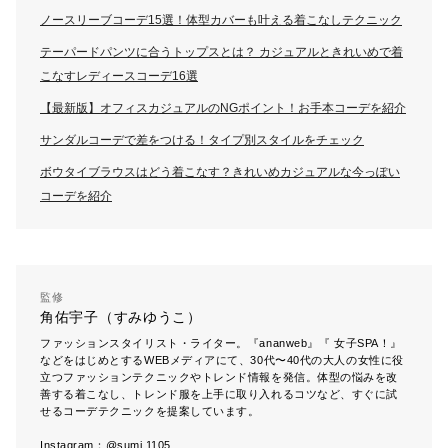
ノースリーブコーデ15選！体型カバーも叶える着こなしテクニック
テーパードパンツに合うトップスとは？ カジュアルときれいめで着
こなすレディースコーデ16選
【最新版】オフィスカジュアルのNGポイント！お手本コーデを紹介
サンダルコーデで差をつける！タイプ別スタイルをチェック
ボウタイブラウスはどう着こなす？きれいめカジュアルな今っぽい
コーデを紹介
監修
角佑宇子（すみゆうこ）
ファッションスタイリスト・ライター。『ananweb』『 女子SPA！』
などをはじめとするWEBメディアにて、30代〜40代の大人の女性に役
立つファッションテクニックやトレンド情報を発信。体型の悩みを改
善する着こなし、トレンド服を上手に取り入れるコツなど、すぐに試
せるコーデテクニックを提案しています。

Instagram：@sumi.1105