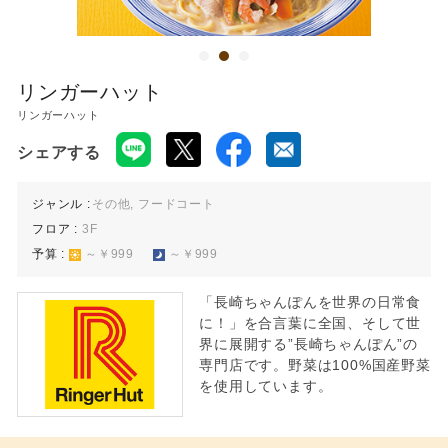
レストラン 11:00〜22:00
※ラストオーダーは店舗によって異なります。
リンガーハット
リンガーハット
シェアする
ジャンル :
その他, フードコート
フロア :
3F
予算 :
～￥999
～￥999
「長崎ちゃんぽんを世界の日常食
に！」を合言葉に全国、そして世
界に展開する”長崎ちゃんぽん”の
専門店です。野菜は100%国産野菜
を使用しています。