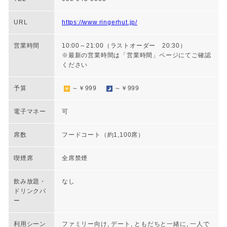
URL
https://www.ringerhut.jp/
営業時間
10:00～21:00（ラストオーダー 20:30）
※最新の営業時間は「営業時間」ページにてご確認
ください
予算
～￥999
～￥999
電子マネー
可
席数
フードコート（約1,100席）
喫煙席
全席禁煙
飲み放題・
なし
ドリンクバ
ー
利用シーン
ファミリー向け, デート, ともだちと一緒に, 一人で