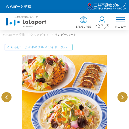
ららぽーと沼津
メンバーズ
LANGUAGE
メニュー
ページ
ららぽーと沼津
グルメガイド
リンガーハット
店舗情報
ららぽーと沼津のグルメガイド一覧へ
リンガーハット
055-943-5083
ららぽーと沼津
静岡県沼津市東椎路字東荒301番地3
https://mitsui-shopping-park.com/gourmet/lalaport/numazu/g00
37000000037012/
ららぽーと沼津
メールで送る
Facebookでシェア
LINEで送る
住所 ：
〒410-8541 静岡県沼津市東椎路字東荒301番地3
【飲食店 営業時間】
ショッピング 10:00〜21:00
サービス 10:00〜21:00
フードコート 10:00〜21:00