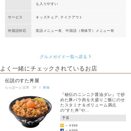
も入りやすい
サービス
キッズチェア, テイクアウト
外国語対応
英語メニュー有、中国語（簡体字）メニュー有
グルメガイド一覧へ戻る
よく一緒にチェックされているお店
伝説のすた丼屋
ららぽーと沼津 3F
和食
『秘伝のニンニク醤油ダレ』で炒
めた豚バラ肉を大盛りご飯にのせ
たスタミナ＆ボリューム満点
の”すた丼”や...
予算
～￥999
～￥999