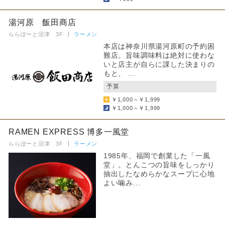
湯河原 飯田商店
ららぽーと沼津 3F
ラーメン
本店は神奈川県湯河原町の予約困
難店。旨味調味料は絶対に使わな
いと店主が自らに課した決まりの
もと、 ...
予算
￥1,000～￥1,999
￥1,000～￥1,999
RAMEN EXPRESS 博多一風堂
ららぽーと沼津 3F
ラーメン
1985年、福岡で創業した「一風
堂」。とんこつの旨味をしっかり
抽出したなめらかなスープに心地
よい噛み...