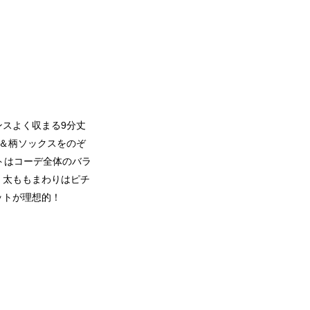
スよく収まる9分丈
＆柄ソックスをのぞ
トはコーデ全体のバラ
。太ももまわりはピチ
ットが理想的！