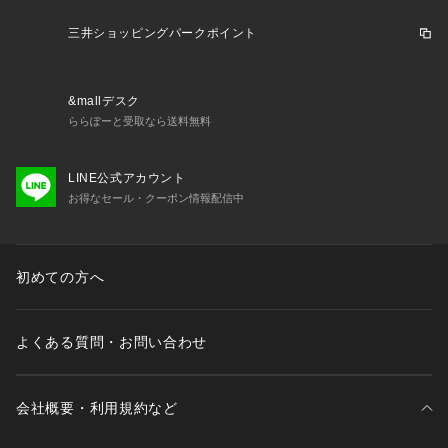
 不良品が届いた場合、または注文内容と異なる商品が届いた場合以外の
 【コンビニ支払い】
「お客様事由での返品」に伴う返品手数料はお客様にご負担いただきま
三井ショッピングパークポイント
ご注文後に三井ショッピングパーク &mall
・三井アウトレットパーク オン
す。 
ライン
からお送りする「お支払い期限のお知らせ」のメールがお客様に届
いてから３日以内に、指定のコンビニエンスストアにてお支払いくださ
い。
&mallデスク
・返品ポリシー
ららぽーと受取なら送料無料
次の場合の返品・交換はお受け致しかねますのでご了承ください。

 【ペイジー決済】
■一度商品をご使用になられた場合

ご注文後に三井ショッピングパーク &mall
・三井アウトレットパーク オン
■お客様側の責任により破損された場合

LINE公式アカウント
ライン
からお送りする「お支払い期限のお知らせ」のメールがお客様に届
■商品ご到着後、１０日以上経過した場合
お得なセール・クーポン情報配信中
いてから３日以内に、ATMまたはインターネットバンキングにてお支払い
ください。
 【交換】 
お届けした商品が不良品であった場合、または注文内容と異なる商品が届
いた場合、ご注文いただいた商品との「交換」対応をさせていただきま
初めての方へ
す。（交換可能な商品在庫がない場合、ご返金対応とさせていただきま
す。予めご了承ください。）
注文履歴画面
内の「注文詳細」から「交換」手続きをできない場合、大変
よくある質問・お問い合わせ
お手数おかけいたしますが、
「EC専用カスタマーサポート &mall窓口」
（
0120-659-826
）
にご連絡ください。（※お問い合わせフォームは
こち
ら
）
会社概要・利用規約など
なお、別商品への変更希望やサイズ/カラーの変更希望などによる交換はお
受けできません。 