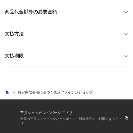
 当サイトでは、注文商品のキャンセル・返品・交換について、
注文履歴画
 ただし、
&mallのお問い合わせについては、「EC専用カスタマーサポート 
なお、商品の特性上、お届け日が前後することがございますが、予めご了
面
内の「注文詳細」から以下の方法にてお手続きいただくことが可能で
商品代金以外の必要金額
&mall窓口」（
0120-659-826
）
にご連絡ください。（お問い合わせフォー
承ください。
す。 なお、以下に指定する方法以外では原則お受けできません。 
ムは
こちら
） 
詳しくは、よくある質問「
返品・交換について
」をご覧ください。 
【発送予定日数】
 ・代金引換手数料 
※注文内容や商品状態等により、注文商品のキャンセル・返品ができない
 通常、注文完了後、2〜4営業日後に発送 
 ・コンビニ支払い手数料 
支払方法
場合がございます。 
 ・ペイジー手数料 
なお、一部商品は返品不可商品となっており、商品詳細ページにてその旨
・送料
 配送料は全国一律385円です。
明記しております。 
 ・クレジットカード（SAISON、Visa、Mastercard、JCB、AMEX、
 ショップ合計4,990円（税込）以上お買い上げいただくと送料無料
Diners Club） 
支払期限
になります。 
【キャンセル】 
 ・PayPay 
 ・返品手数料 
お客様がご注文された後、商品出荷準備が整うまでの一定期間であれば
 ・代金引換 
・消費税
 【クレジットカード】 
「キャンセル」をお受けすることが可能です。 商品出荷準備が整った後は
 ・コンビニ支払い 
ご利用のクレジットカードにより異なります。詳しくは各クレジットカー
如何なる理由があってもキャンセルをお受けすることができません。 な
 ・ペイジー決済 
 詳しくは、よくある質問「
手数料について
」をご覧ください。 
ド会社までお問い合わせください。
お、キャンセルの場合、お客様にご負担いただく費用はございません。 
 ・三井ショッピングパークポイント 
特定商取引法に基づく表示ファイテンショップ
 【PayPay】
【返品】 
ご利用のQR決済支払方法により異なります。詳しくは各QR決済事業会社
・返品可能期間 
までお問い合わせください。
自宅配送の場合、発送日から14日以内。 
三井ショッピングパークアプリ
施設受取の場合、受取日から10日以内。 
 【代金引換】
全国の三井ショッピングパークポイント対象施設でご利用できるアプ
リ
商品お受取時に宅配業者にお支払いください。
・返品に伴う費用 