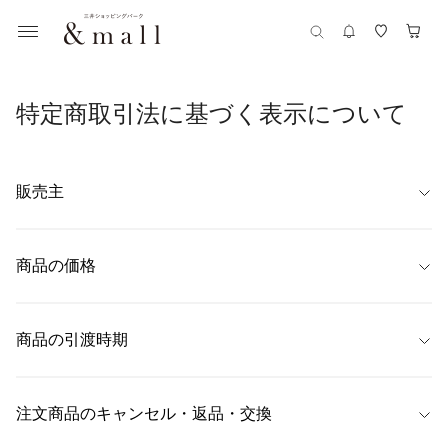
特定商取引法に基づく表示について
販売主
【名称】
ファイテン株式会社
商品の価格
【代表者】
商品ごとに表示
平田　好宏
商品の引渡時期
【住所】
〒604-8152 京都市中京区烏丸通錦小路角手洗水町678番地
ご注文時にご指定いただきました配送日時にお届けいたします。

配送日時の指定がない場合は、最短でのお届けとさせていただきます。

注文商品のキャンセル・返品・交換
【連絡先】
予約商品については、各商品詳細ページに目安のお届け日を記載しており
0120-510-702
ます。
