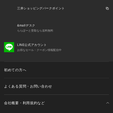
 不良品が届いた場合、または注文内容と異なる商品が届いた場合以外の
 【コンビニ支払い】
「お客様事由での返品」に伴う返品手数料はお客様にご負担いただきま
三井ショッピングパークポイント
ご注文後に三井ショッピングパーク &mall
・三井アウトレットパーク オン
す。 
ライン
からお送りする「お支払い期限のお知らせ」のメールがお客様に届
いてから３日以内に、指定のコンビニエンスストアにてお支払いくださ
い。
&mallデスク
・返品ポリシー
ららぽーと受取なら送料無料
以下の場合は返品をお受けできませんので、ご注意ください。

 【ペイジー決済】
・セール商品、予約商品、古着商品、福袋、衛生商品（下着など）、販売
ご注文後に三井ショッピングパーク &mall
・三井アウトレットパーク オン
ページ上に「返品対象外」と記載がある商品

LINE公式アカウント
ライン
からお送りする「お支払い期限のお知らせ」のメールがお客様に届
・事前に返品申請を行っていない商品

お得なセール・クーポン情報配信中
いてから３日以内に、ATMまたはインターネットバンキングにてお支払い
・到着から９日以上経過した商品

ください。
・使用済み、あるいはお直しや洗濯、クリーニングされた商品

・「納品書・商品タグ・ラベル・その他付属品」を破損、汚損、または紛
失された商品

初めての方へ
・お客様のもとでニオイが付着したり、汚れ、キズが生じた商品

・靴箱に直接発送伝票を貼ってご返送いただいた商品

・パッケージを開封・破損した商品（パッケージが商品の一部となってい
よくある質問・お問い合わせ
るCD等）

・ギフトラッピングサービスを利用のうえ、ご注文いただいた商品
会社概要・利用規約など
 【交換】 
お届けした商品が不良品であった場合、または注文内容と異なる商品が届