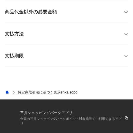
 当サイトでは、注文商品のキャンセル・返品・交換について、
注文履歴画
 ただし、
&mallのお問い合わせについては、「EC専用カスタマーサポート 
なお、商品の特性上、お届け日が前後することがございますが、予めご了
面
内の「注文詳細」から以下の方法にてお手続きいただくことが可能で
商品代金以外の必要金額
&mall窓口」（
0120-659-826
）
にご連絡ください。（お問い合わせフォー
承ください。
す。 なお、以下に指定する方法以外では原則お受けできません。 
ムは
こちら
） 
詳しくは、よくある質問「
返品・交換について
」をご覧ください。 
【発送予定日数】
 ・代金引換手数料 
※注文内容や商品状態等により、注文商品のキャンセル・返品ができない
 通常、注文完了後、2〜4営業日後に発送 
 ・コンビニ支払い手数料 
支払方法
場合がございます。 
 ・ペイジー手数料 
なお、一部商品は返品不可商品となっており、商品詳細ページにてその旨
・送料
 配送料は全国一律385円です。
明記しております。 
 ・クレジットカード（SAISON、Visa、Mastercard、JCB、AMEX、
 ショップ合計4,990円（税込）以上お買い上げいただくと送料無料
Diners Club） 
支払期限
になります。 
【キャンセル】 
 ・PayPay 
 ・返品手数料 
お客様がご注文された後、商品出荷準備が整うまでの一定期間であれば
 ・代金引換 
・消費税
 【クレジットカード】 
「キャンセル」をお受けすることが可能です。 商品出荷準備が整った後は
 ・コンビニ支払い 
ご利用のクレジットカードにより異なります。詳しくは各クレジットカー
如何なる理由があってもキャンセルをお受けすることができません。 な
 ・ペイジー決済 
 詳しくは、よくある質問「
手数料について
」をご覧ください。 
ド会社までお問い合わせください。
お、キャンセルの場合、お客様にご負担いただく費用はございません。 
 ・三井ショッピングパークポイント 
特定商取引法に基づく表示ehka sopo
 【PayPay】
【返品】 
ご利用のQR決済支払方法により異なります。詳しくは各QR決済事業会社
・返品可能期間 
までお問い合わせください。
自宅配送の場合、発送日から12日以内。 
三井ショッピングパークアプリ
施設受取の場合、受取日から8日以内。 
 【代金引換】
全国の三井ショッピングパークポイント対象施設でご利用できるアプ
リ
商品お受取時に宅配業者にお支払いください。
・返品に伴う費用 