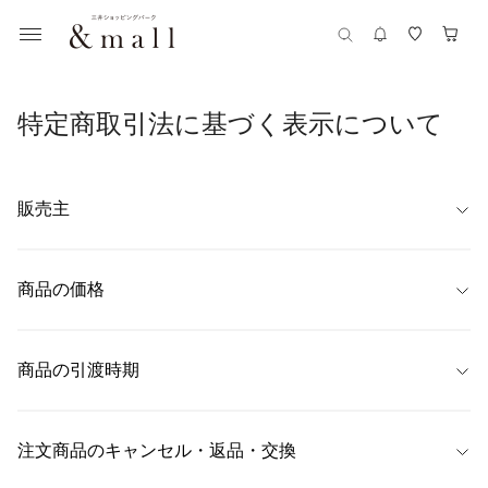
特定商取引法に基づく表示について
販売主
【名称】
株式会社キャン
商品の価格
【代表者】
商品ごとに表示
川部将士
商品の引渡時期
【住所】
〒700-0903　岡山県岡山市北区幸町2-8
ご注文時にご指定いただきました配送日時にお届けいたします。

配送日時の指定がない場合は、最短でのお届けとさせていただきます。

注文商品のキャンセル・返品・交換
【連絡先】
予約商品については、各商品詳細ページに目安のお届け日を記載しており
0120-603-393
ます。
