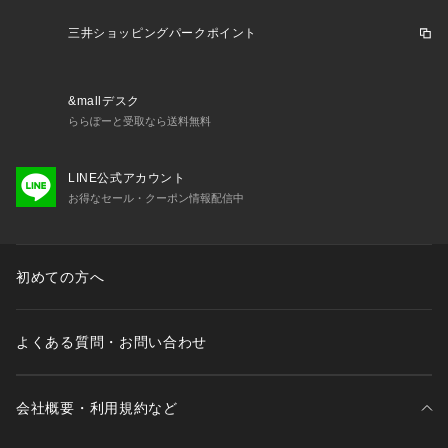
 不良品が届いた場合、または注文内容と異なる商品が届いた場合以外の
 【コンビニ支払い】
「お客様事由での返品」に伴う返品手数料はお客様にご負担いただきま
三井ショッピングパークポイント
ご注文後に三井ショッピングパーク &mall
・三井アウトレットパーク オン
す。 
ライン
からお送りする「お支払い期限のお知らせ」のメールがお客様に届
いてから３日以内に、指定のコンビニエンスストアにてお支払いくださ
い。
&mallデスク
・返品ポリシー
ららぽーと受取なら送料無料
以下の場合は返品・交換をお受けできませんので、ご注意ください。

 【ペイジー決済】
・セール商品、予約商品、福袋、衛生商品（下着など）、販売ページ上に
ご注文後に三井ショッピングパーク &mall
・三井アウトレットパーク オン
「返品不可」と記載がある商品

LINE公式アカウント
ライン
からお送りする「お支払い期限のお知らせ」のメールがお客様に届
・事前に返品申請を行っていない商品

お得なセール・クーポン情報配信中
いてから３日以内に、ATMまたはインターネットバンキングにてお支払い
・到着から９日以上経過した商品

ください。
・使用済み、あるいはお直しや洗濯、クリーニングされた商品

・「納品書・商品タグ・ラベル・その他付属品」を破損、汚損、または紛
失された商品

初めての方へ
・お客様のもとでニオイが付着したり、汚れ、キズが生じた商品

・靴箱に直接発送伝票を貼ってご返送いただいた商品

・パッケージを開封・破損した商品（パッケージが商品の一部となってい
よくある質問・お問い合わせ
るCD等）
 【交換】 
会社概要・利用規約など
お届けした商品が不良品であった場合、または注文内容と異なる商品が届
いた場合、ご注文いただいた商品との「交換」対応をさせていただきま