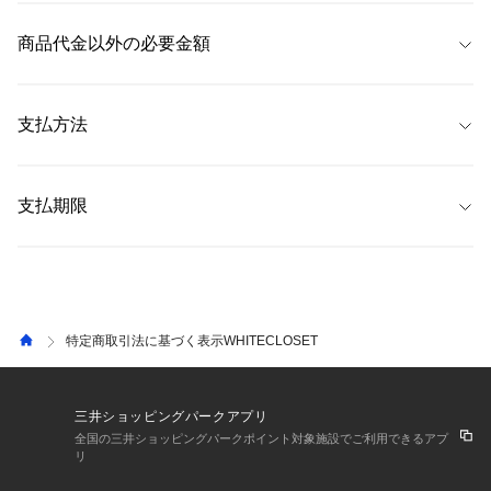
 当サイトでは、注文商品のキャンセル・返品・交換について、
注文履歴画
 ただし、
&mallのお問い合わせについては、「EC専用カスタマーサポート 
なお、商品の特性上、お届け日が前後することがございますが、予めご了
面
内の「注文詳細」から以下の方法にてお手続きいただくことが可能で
商品代金以外の必要金額
&mall窓口」（
0120-659-826
）
にご連絡ください。（お問い合わせフォー
承ください。
す。 なお、以下に指定する方法以外では原則お受けできません。 
ムは
こちら
） 
詳しくは、よくある質問「
返品・交換について
」をご覧ください。 
【発送予定日数】
 ・代金引換手数料 
※注文内容や商品状態等により、注文商品のキャンセル・返品ができない
 通常、注文完了後、2〜4営業日後に発送 
 ・コンビニ支払い手数料 
支払方法
場合がございます。 
 ・ペイジー手数料 
なお、一部商品は返品不可商品となっており、商品詳細ページにてその旨
・送料
 配送料は全国一律385円です。
明記しております。 
 ・クレジットカード（SAISON、Visa、Mastercard、JCB、AMEX、
 ショップ合計4,990円（税込）以上お買い上げいただくと送料無料
Diners Club） 
支払期限
になります。 
【キャンセル】 
 ・PayPay 
 ・返品手数料 
お客様がご注文された後、商品出荷準備が整うまでの一定期間であれば
 ・代金引換 
・消費税
 【クレジットカード】 
「キャンセル」をお受けすることが可能です。 商品出荷準備が整った後は
 ・コンビニ支払い 
ご利用のクレジットカードにより異なります。詳しくは各クレジットカー
如何なる理由があってもキャンセルをお受けすることができません。 な
 ・ペイジー決済 
 詳しくは、よくある質問「
手数料について
」をご覧ください。 
ド会社までお問い合わせください。
お、キャンセルの場合、お客様にご負担いただく費用はございません。 
 ・三井ショッピングパークポイント 
特定商取引法に基づく表示WHITECLOSET
 【PayPay】
【返品】 
ご利用のQR決済支払方法により異なります。詳しくは各QR決済事業会社
・返品可能期間 
までお問い合わせください。
自宅配送の場合、発送日から12日以内。 
三井ショッピングパークアプリ
施設受取の場合、受取日から8日以内。 
 【代金引換】
全国の三井ショッピングパークポイント対象施設でご利用できるアプ
リ
商品お受取時に宅配業者にお支払いください。
・返品に伴う費用 