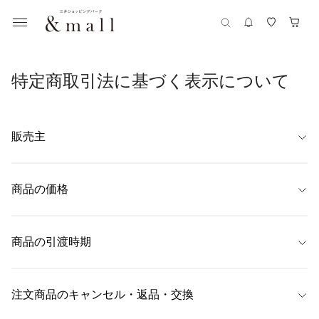
特定商取引法に基づく表示について
販売主
【名称】
株式会社 ＡＪＩＯＫＡ
商品の価格
【代表者】
商品ごとに表示
味岡　将平
商品の引渡時期
【住所】
〒103-0014　東京都中央区日本橋蛎殻町1-33-11
ご注文時にご指定いただきました配送日時にお届けいたします。

配送日時の指定がない場合は、最短でのお届けとさせていただきます。

注文商品のキャンセル・返品・交換
【連絡先】
予約商品については、各商品詳細ページに目安のお届け日を記載しており
03-6861-3166
ます。
