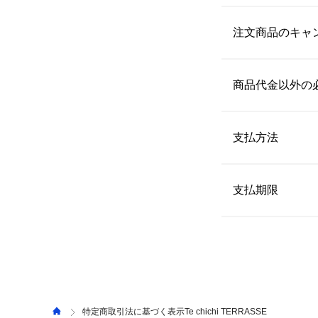
〒700-0903　岡
ご注文時にご指定
配送日時の指定が
注文商品のキャ
【連絡先】
予約商品について
0120-603-393
なお、商品の特性
 当サイトでは、
 ただし、
&mall
いただくことが可
商品代金以外の
い。（お問い合わ
【発送予定日数】
詳しくは、よくあ
 通常、注文完了後
※注文内容や商品
 ・代金引換手数料 
なお、一部商品は
 ・コンビニ支払い
支払方法
 ・ペイジー手数料 
【キャンセル】 
・送料
 配送料は全
お客様がご注文さ
 ・クレジットカード（S
 ショップ合
出荷準備が整った
 ・PayPay 
支払期限
 ・返品手数料 
様にご負担いただく
 ・代金引換 
・消費税
 ・コンビニ支払い 
 【クレジットカー
【返品】 
 ・ペイジー決済 
 詳しくは、よくあ
ご利用のクレジッ
・返品可能期間 
 ・三井ショッピン
自宅配送の場合、発
 【PayPay】
施設受取の場合、受
ご利用のQR決済
・返品に伴う費用 
 【代金引換】
特定商取引法に基づく表示Te chichi TERRASSE
 不良品が届いた場合、または注文内容と異なる商品が届いた場合以外の「お客様事由での返品」に伴う返品手数料はお客様