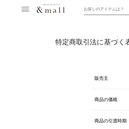
お探しのアイテムは？
特定商取引法に基づく
販売主
【名称】
株式会社キャン
商品の価格
【代表者】
商品ごとに表示
川部将士
商品の引渡時期
【住所】