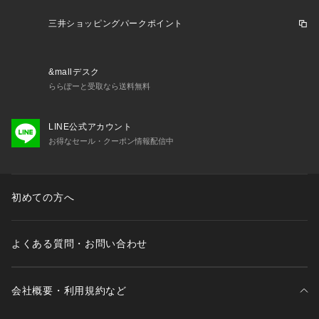
 不良品が届いた場合、または注文内容と異なる商品が届いた場合以外の
「お客様事由での返品」に伴う返品手数料はお客様にご負担いただきま
三井ショッピングパークポイント
す。 
&mallデスク
・返品ポリシー
ららぽーと受取なら送料無料
以下の場合は返品・交換をお受けできませんので、ご注意ください。

・セール商品、予約商品、福袋、衛生商品（下着など）、販売ページ上に
LINE公式アカウント
「返品不可」と記載がある商品

お得なセール・クーポン情報配信中
・事前に返品申請を行っていない商品

・到着から９日以上経過した商品

・使用済み、あるいはお直しや洗濯、クリーニングされた商品

・「納品書・商品タグ・ラベル・その他付属品」を破損、汚損、または紛
初めての方へ
失された商品

・お客様のもとでニオイが付着したり、汚れ、キズが生じた商品

・靴箱に直接発送伝票を貼ってご返送いただいた商品

よくある質問・お問い合わせ
・パッケージを開封・破損した商品（パッケージが商品の一部となってい
るCD等）

会社概要・利用規約など
食料品の為、返品・交換は原則としてお受けできませんが、下記の場合は
その限りではありません。
