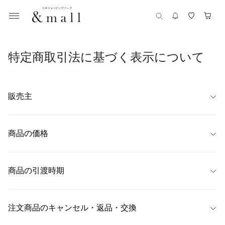
特定商取引法に基づく表示について
販売主
【名称】
北海道フードフロンティア株式会社
商品の価格
【代表者】
商品ごとに表示
齊藤太一
商品の引渡時期
【住所】
〒103-0013東京都中央区日本橋人形町1-4-10 人形町センタービル7階
「ご注文時にご指定いただきました配送日時にお届けいたします。

  配送日時の指定がない場合は、以下の日数での発送とさせていただきま
注文商品のキャンセル・返品・交換
【連絡先】
す。

03-5577-2810
  予約商品については、各商品詳細ページに目安のお届け日を記載してお