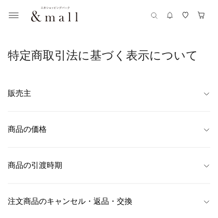
特定商取引法に基づく表示について
販売主
【名称】
株式会社アクシージア
商品の価格
【代表者】
商品ごとに表示
段 卓
商品の引渡時期
【住所】
〒163-0235　東京都新宿区西新宿2-6-1　新宿住友ビル35F
【お盆休み期間中の発送につきまして】

誠に勝手ながら、2026/8/13(木)～2026/8/14(金)まで、出荷を停止させて
注文商品のキャンセル・返品・交換
【連絡先】
いただきます。

03-6304-5840
※2026/8/12(水)9:00 以降のご注文に関しては、2026/8/17(月)より順次発