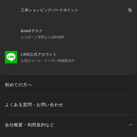
 不良品が届いた場合、または注文内容と異なる商品が届いた場合以外の
 【コンビニ支払い】
「お客様事由での返品」に伴う返品手数料はお客様にご負担いただきま
三井ショッピングパークポイント
ご注文後に三井ショッピングパーク &mall
・三井アウトレットパーク オン
す。 
ライン
からお送りする「お支払い期限のお知らせ」のメールがお客様に届
いてから３日以内に、指定のコンビニエンスストアにてお支払いくださ
い。
&mallデスク
・返品ポリシー
ららぽーと受取なら送料無料
以下の場合は返品・交換をお受けできませんので、ご注意ください。

 【ペイジー決済】
・セール商品、予約商品、福袋、衛生商品（下着など）、販売ページ上に
ご注文後に三井ショッピングパーク &mall
・三井アウトレットパーク オン
「返品不可」と記載がある商品

LINE公式アカウント
ライン
からお送りする「お支払い期限のお知らせ」のメールがお客様に届
・事前に返品申請を行っていない商品

お得なセール・クーポン情報配信中
いてから３日以内に、ATMまたはインターネットバンキングにてお支払い
・到着から９日以上経過した商品

ください。
・使用済み、あるいはお直しや洗濯、クリーニングされた商品

・「納品書・商品タグ・ラベル・その他付属品」を破損、汚損、または紛
失された商品

初めての方へ
・お客様のもとでニオイが付着したり、汚れ、キズが生じた商品

・靴箱に直接発送伝票を貼ってご返送いただいた商品

・パッケージを開封・破損した商品（パッケージが商品の一部となってい
よくある質問・お問い合わせ
るCD等）
 【交換】 
会社概要・利用規約など
お届けした商品が不良品であった場合、または注文内容と異なる商品が届
いた場合、ご注文いただいた商品との「交換」対応をさせていただきま