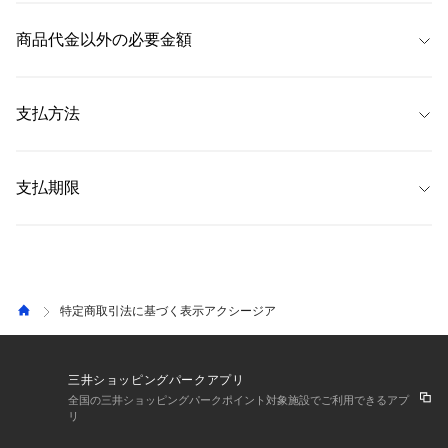
 当サイトでは、注文商品のキャンセル・返品・交換について、
注文履歴画
(10：00〜18：00／土日祝・年末年始は除く)
送させていただきます。

面
内の「注文詳細」から以下の方法にてお手続きいただくことが可能で
商品代金以外の必要金額
 ただし、
&mallのお問い合わせについては、「EC専用カスタマーサポート 
※お電話・メールのお問い合わせに関しましては、通常どおり対応してお
す。 なお、以下に指定する方法以外では原則お受けできません。 
&mall窓口」（
0120-659-826
）
にご連絡ください。（お問い合わせフォー
ります。

詳しくは、よくある質問「
返品・交換について
」をご覧ください。 
ムは
こちら
） 
 ・代金引換手数料 
※注文内容や商品状態等により、注文商品のキャンセル・返品ができない
ご注文時にご指定いただきました配送日時にお届けいたします。

 ・コンビニ支払い手数料 
支払方法
場合がございます。 
配送日時の指定がない場合は、最短でのお届けとさせていただきます。

 ・ペイジー手数料 
なお、一部商品は返品不可商品となっており、商品詳細ページにてその旨
予約商品については、各商品詳細ページに目安のお届け日を記載しており
・送料
 配送料は全国一律385円です。
明記しております。 
 ・クレジットカード（SAISON、Visa、Mastercard、JCB、AMEX、
ます。

 ショップ合計4,990円（税込）以上お買い上げいただくと送料無料
Diners Club） 
支払期限
なお、商品の特性上、お届け日が前後することがございますが、予めご了
になります。 
【キャンセル】 
 ・PayPay 
承ください。
 ・返品手数料 
お客様がご注文された後、商品出荷準備が整うまでの一定期間であれば
 ・代金引換 
・消費税
 【クレジットカード】 
「キャンセル」をお受けすることが可能です。 商品出荷準備が整った後は
 ・コンビニ支払い 
【発送予定日数】
ご利用のクレジットカードにより異なります。詳しくは各クレジットカー
如何なる理由があってもキャンセルをお受けすることができません。 な
 ・ペイジー決済 
 通常、注文完了後、2〜4営業日後に発送 
 詳しくは、よくある質問「
手数料について
」をご覧ください。 
ド会社までお問い合わせください。
お、キャンセルの場合、お客様にご負担いただく費用はございません。 
 ・三井ショッピングパークポイント 
特定商取引法に基づく表示アクシージア
 【PayPay】
【返品】 
ご利用のQR決済支払方法により異なります。詳しくは各QR決済事業会社
・返品可能期間 
までお問い合わせください。
自宅配送の場合、発送日から12日以内。 
三井ショッピングパークアプリ
施設受取の場合、受取日から8日以内。 
 【代金引換】
全国の三井ショッピングパークポイント対象施設でご利用できるアプ
リ
商品お受取時に宅配業者にお支払いください。
・返品に伴う費用 