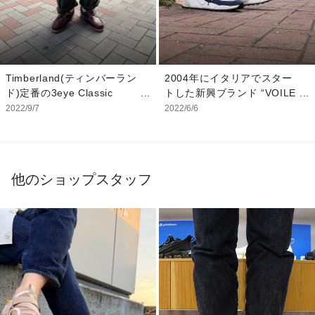
2004年にイタリアでスター
Timberland(ティンバーラン
トした新興ブランド “VOILE
ド)定番の3eye Classic
BLANCHE”(ボイルブランシ
Lug(スリーアイクラシック
2022/6/6
2022/9/7
ェ) イタリア語でヨットの白
ラグ)。 デッキシューズであ
い帆を意味する本ブランド
りながら、ボリューム感のあ
は、 ソール以外の素材は全
るラグソールと上質なオイル
てイタリア製にこだわってお
ドレザーの質感が相まって秋
他のショップスタッフ
りクオリティの高さは折り紙
冬まで活躍できる一足になっ
付きです。 今回ご紹介す
ています。 春夏はショーツ
る”CLUB10”はスポーツとア
と、秋冬はミリタリーテイス
ウトドアをミックスしたデザ
トやストリートテイストで今
インに、 超軽量EVAソール
っぽく。 一年中通してスタ
を組み合わせることで見た目
メン間違いなしの一足です。
から想像できない軽快な履き
心地を実現しました。 品を
損なわない絶妙なボリューム
感はイタリアブランドらしさ