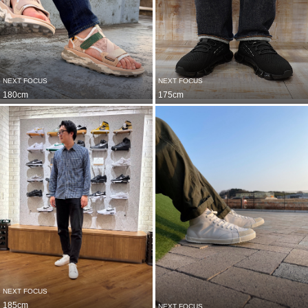
を感じさせ、 大人っぽくト
レンド感を取り入れることが
できます！
NEXT FOCUS
NEXT FOCUS
180cm
175cm
NEXT FOCUS
185cm
NEXT FOCUS