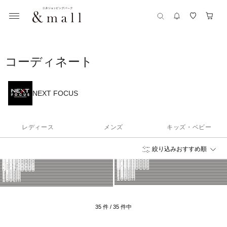
コーディネート
NEXT FOCUS
レディース
メンズ
キッズ・ベビー
NEXT FOCUS
NEXT FOCUS
NEXT FOCUS
NEXT FOCUS
NEXT FOCUS
NEXT FOCUS
NEXT FOCUS
NEXT FOCUS
絞り込み
おすすめ順
NEXT FOCUS
NEXT FOCUS
NEXT FOCUS
NEXT FOCUS
NEXT FOCUS
NEXT FOCUS
160cm
160cm
NEXT FOCUS
160cm
160cm
NEXT FOCUS
NEXT FOCUS
160cm
180cm
NEXT FOCUS
180cm
180cm
NEXT FOCUS
NEXT FOCUS
180cm
160cm
NEXT FOCUS
NEXT FOCUS
180cm
175cm
NEXT FOCUS
NEXT FOCUS
180cm
185cm
NEXT FOCUS
NEXT FOCUS
185cm
NEXT FOCUS
NEXT FOCUS
NEXT FOCUS
160cm
160cm
NEXT FOCUS
NEXT FOCUS
185cm
NEXT FOCUS
NEXT FOCUS
NEXT FOCUS
160cm
185cm
NEXT FOCUS
180cm
185cm
180cm
180cm
180cm
180cm
160cm
180cm
160cm
180cm
160cm
160cm
180cm
35
件 /
35
件中