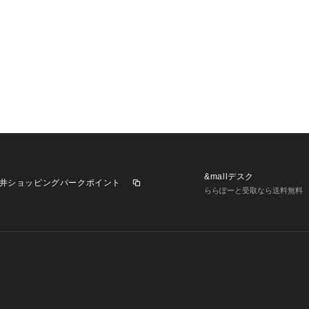
&mallデスク
井ショッピングパークポイント
ららぽーと受取なら送料無料
業施設一覧
三井不動産が展開する商業施設への出店をご検討の方へ