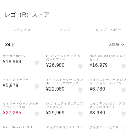
ど、さまざまなシーンにぴったりのギフトがきっと見つかります
レゴ（R）ストア
レディース
メンズ
キッズ・ベビー
24
人気順
件
おすすめ
サッカーボール
おすすめ
FIFAワールドカップ 公
おすすめ
Nike Air Max 95 x レゴ
式トロフィー
セット
¥18,969
¥26,980
¥16,979
トイ・ストーリー
トイ・ストーリー スリン
トイ・ストーリー セレブ
キー・ドッグのブックエ
レーション：トレイン＆
¥5,979
ンド
ラジコンカー
¥22,980
¥6,780
30%OFF
ウィリー・ウォンカとチ
レゴ ミニフィギュアカプ
エイリアンとピザ・プラ
ョコレート工場
セルマシン
ネットのロケット
¥27,285
¥29,969
¥8,980
Main Street U.S.A.
デュプロのコンテナ スー
ディズニー・ピクサー ル