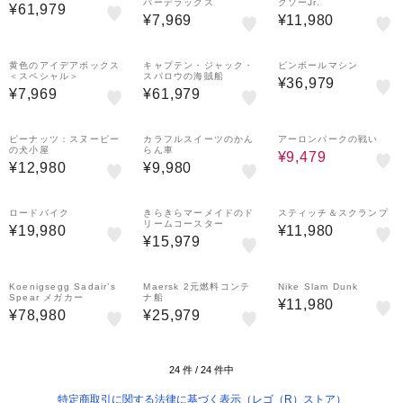
パーデラックス
クソーJr.
¥61,979
¥7,969
¥11,980
黄色のアイデアボックス
キャプテン・ジャック・
ピンボールマシン
＜スペシャル＞
スパロウの海賊船
¥36,979
¥7,969
¥61,979
24%OFF
ピーナッツ：スヌーピー
カラフルスイーツのかん
アーロンパークの戦い
の犬小屋
らん車
¥9,479
¥12,980
¥9,980
ロードバイク
きらきらマーメイドのド
スティッチ＆スクランプ
リームコースター
¥19,980
¥11,980
¥15,979
Koenigsegg Sadair’s
Maersk 2元燃料コンテ
Nike Slam Dunk
Spear メガカー
ナ船
¥11,980
¥78,980
¥25,979
24
件 /
24
件中
特定商取引に関する法律に基づく表示（レゴ（R）ストア）