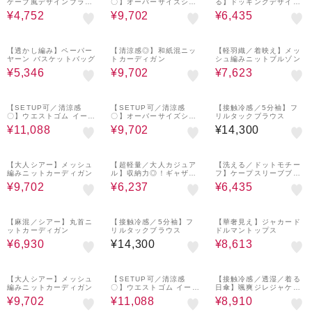
ケープ風デザインブラウ
〇】オーバーサイズシャ
る】ドッキングデザイン
ス
ツ
トップス
¥4,752
¥9,702
¥6,435
46%OFF
37%OFF
55%OFF
【透かし編み】ペーパー
【清涼感◎】和紙混ニッ
【軽羽織／着映え】メッ
ヤーン バスケットバッグ
トカーディガン
シュ編みニットブルゾン
¥5,346
¥9,702
¥7,623
37%OFF
37%OFF
【SETUP可／清涼感
【SETUP可／清涼感
【接触冷感／5分袖】フ
〇】ウエストゴム イージ
〇】オーバーサイズシャ
リルタックブラウス
ーワイドパンツ
ツ
¥11,088
¥9,702
¥14,300
37%OFF
10%OFF
55%OFF
【大人シアー】メッシュ
【超軽量／大人カジュア
【洗える／ドットモチー
編みニットカーディガン
ル】収納力◎！ギャザー
フ】ケープスリーブブラ
フォルムリュック
ウス
¥9,702
¥6,237
¥6,435
55%OFF
46%OFF
【麻混／シアー】丸首ニ
【接触冷感／5分袖】フ
【華奢見え】ジャカード
ットカーディガン
リルタックブラウス
ドルマントップス
¥6,930
¥14,300
¥8,613
37%OFF
37%OFF
55%OFF
【大人シアー】メッシュ
【SETUP可／清涼感
【接触冷感／透湿／着る
編みニットカーディガン
〇】ウエストゴム イージ
日傘】颯爽ジレジャケッ
ーワイドパンツ
ト
¥9,702
¥11,088
¥8,910