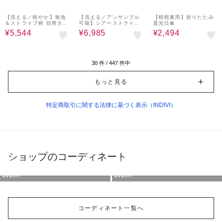
64%OFF
50%OFF
37%OFF
【洗える／軽やか】無地
【洗える／アンサンブル
【晴雨兼用】折りたたみ
＆ストライプ柄 切替タッ
可能】シアーストライプ
遮光日傘
クブラウス
カーディガン
¥5,544
¥6,985
¥2,494
30
件 /
447
件中
もっと見る
特定商取引に関する法律に基づく表示（INDIVI）
ショップのコーディネート
INDIVI
INDIVI
INDIVI
INDIVI
INDIVI
INDIVI
INDIVI
INDIVI
161cm
161cm
161cm
161cm
161cm
161cm
161cm
161cm
コーディネート一覧へ