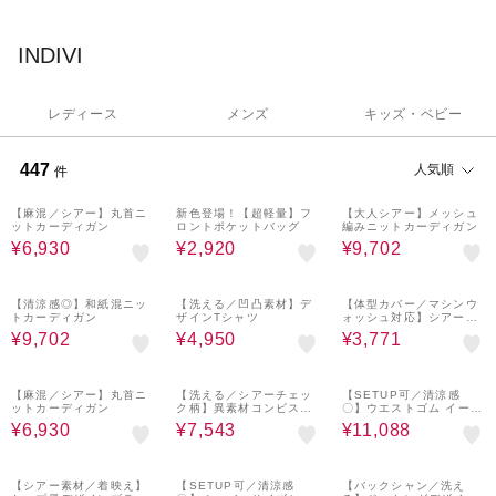
◆ご注文後に商品のお手配をおこないますが、在庫は随時変更す
るため、タイミングによりお取り寄せがかなわない場合がござい
INDIVI
ます。
◆お取寄せであっても、以下の場合、手配がかなわない場合がご
ざいます。その場合、 最長10日前後 で 手配の可否 について連絡
レディース
メンズ
キッズ・ベビー
します。ご了承ください。
- ご注文のお取り寄せ商品に不良箇所が発見された場合
447
人気順
件
- タイミングにより在庫がない場合
55%OFF
55%OFF
37%OFF
◆お取り寄せの商品は、お届けまでお時間がかかる場合がござい
【麻混／シアー】丸首ニ
新色登場！【超軽量】フ
【大人シアー】メッシュ
ます。出荷の際にはメールでお知らせいたします。あらかじめご
ットカーディガン
ロントポケットバッグ
編みニットカーディガン
了承ください。
¥6,930
¥2,920
¥9,702
37%OFF
55%OFF
73%OFF
＜サイズ表記について＞
【清涼感◎】和紙混ニッ
【洗える／凹凸素材】デ
【体型カバー／マシンウ
◆サイズ詳細は、
こちらのガイドライン
に沿ったものが記載され
トカーディガン
ザインTシャツ
ォッシュ対応】シアージ
ャージトップス
ております。
¥9,702
¥4,950
¥3,771
商品タグ表記サイズはヌードサイズとなります。ヌードサイズ
55%OFF
46%OFF
37%OFF
は、衣服を身につけない身体のサイズですので、上記表記と異な
【麻混／シアー】丸首ニ
【洗える／シアーチェッ
【SETUP可／清涼感
ることがございます。
ットカーディガン
ク柄】異素材コンビスリ
〇】ウエストゴム イージ
ーブトップス
ーワイドパンツ
¥6,930
¥7,543
¥11,088
・・・・・・・・・・・・・・・・・・・・
64%OFF
37%OFF
55%OFF
【シアー素材／着映え】
【SETUP可／清涼感
【バックシャン／洗え