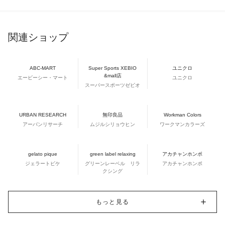
関連ショップ
ABC-MART
Super Sports XEBIO
ユニクロ
&mall店
エービーシー・マート
ユニクロ
スーパースポーツゼビオ
URBAN RESEARCH
無印良品
Workman Colors
アーバンリサーチ
ムジルシリョウヒン
ワークマンカラーズ
gelato pique
green label relaxing
アカチャンホンポ
ジェラートピケ
グリーンレーベル リラ
アカチャンホンポ
クシング
もっと見る