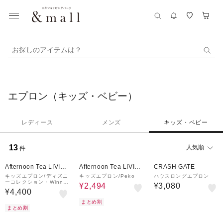
お探しのアイテムは？
エプロン（キッズ・ベビー）
レディース
メンズ
キッズ・ベビー
13
人気順
件
¥500
37%OFF
クーポン
Afternoon Tea LIVIN
Afternoon Tea LIVIN
CRASH GATE
G
G
キッズエプロン/ディズニ
キッズエプロン/Peko
ハウスロングエプロン
ーコレクション・Winnie
¥2,494
¥3,080
the Pooh
¥4,400
まとめ割
まとめ割