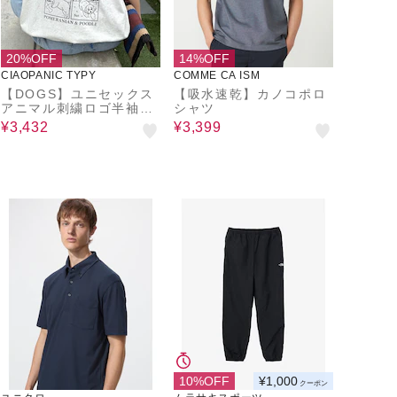
20%OFF
14%OFF
CIAOPANIC TYPY
COMME CA ISM
【DOGS】ユニセックス
【吸水速乾】カノコポロ
アニマル刺繍ロゴ半袖TE
シャツ
E
¥3,432
¥3,399
10%OFF
¥1,000
クーポン