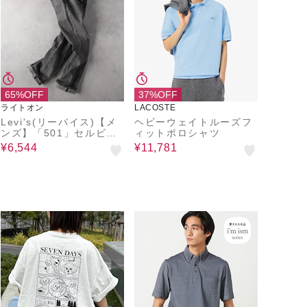
65%OFF
37%OFF
ライトオン
LACOSTE
Levi's(リーバイス)【メ
ヘビーウェイトルーズフ
ンズ】「501」セルビッ
ィットポロシャツ
ジデニムストレート
¥6,544
¥11,781