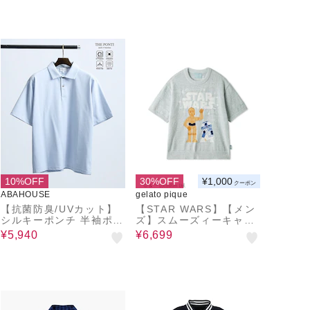
10%OFF
30%OFF
¥1,000
クーポン
ABAHOUSE
gelato pique
【抗菌防臭/UVカット】
【STAR WARS】【メン
シルキーポンチ 半袖ポロ
ズ】スムーズィーキャラ
シャツ
クタージャガードプルオ
¥5,940
¥6,699
ーバー