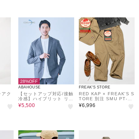
28%OFF
ABAHOUSE
FREAK'S STORE
チアク
【セットアップ対応/接触
RED KAP × FREAK'S S
冷感】ハイブリット リラ
TORE 別注 SMU PT-38
ックス ジャケット
2TUCK WIDE PANTS
¥5,500
¥6,996