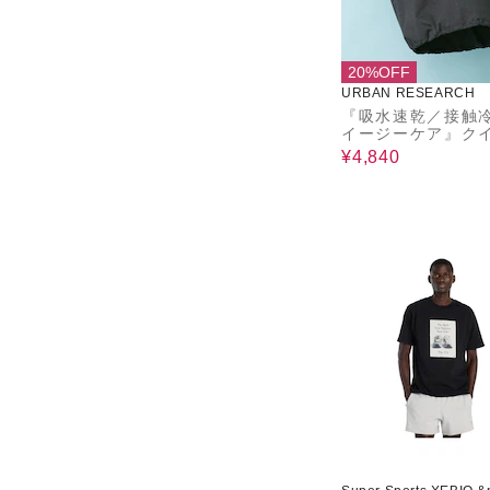
20%OFF
URBAN RESEARCH
『吸水速乾／接触
イージーケア』ク
ドライ ドロストシ
¥4,840
スリーブTシャツ