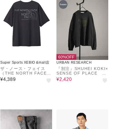
60%OFF
Super Sports XEBIO &mall店
URBAN RESEARCH
ザ・ノース・フェイス
『別注』SHUHEI KOKI×
（THE NORTH FACE）
SENSE OF PLACE フ
半袖 イーエス ロゴワイ
ェイクレイヤードTシャ
¥4,389
¥2,420
ドティーシャツ NT3258
ツ
5 K