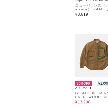
Super Sports XEBIO 
ニューバランス（ne
alance）574AD
MT61B0WFBK
¥3,619
20%OFF
¥1,00
ABC-MART
G5SMJ038 M N
BRENTWOOD S
COYOTE 69366
¥13,200
2