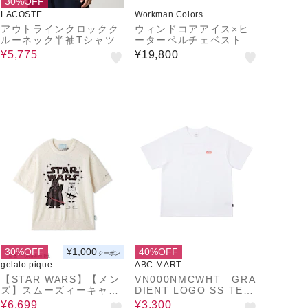
30%OFF
LACOSTE
Workman Colors
アウトラインクロックク
ウィンドコアアイス×ヒ
ルーネック半袖Tシャツ
ーターペルチェベストプ
ロ3
¥5,775
¥19,800
30%OFF
¥1,000
40%OFF
クーポン
gelato pique
ABC-MART
【STAR WARS】【メン
VN000NMCWHT GRA
ズ】スムーズィーキャラ
DIENT LOGO SS TEE
クタージャガードプルオ
WHITE 690378-000
¥6,699
¥3,300