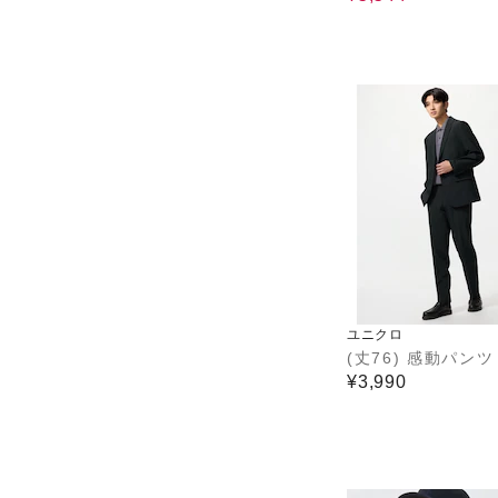
ユニクロ
(丈76) 感動パンツ
¥3,990