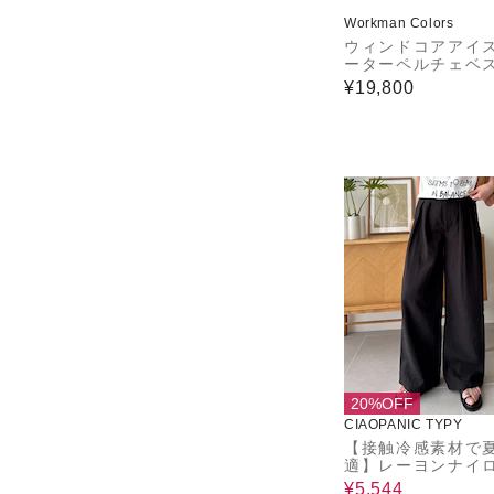
Workman Colors
ウィンドコアアイ
ーターペルチェベ
ロ3
¥19,800
20%OFF
CIAOPANIC TYPY
【接触冷感素材で
適】レーヨンナイ
ータックスラック
¥5,544