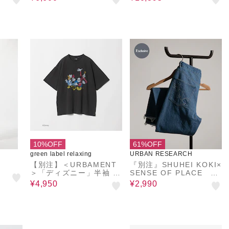
10%OFF
61%OFF
green label relaxing
URBAN RESEARCH
【別注】＜URBAMENT
『別注』SHUHEI KOKI×
＞「ディズニー」半袖 T
SENSE OF PLACE フ
シャツ
レアデニム
¥4,950
¥2,990