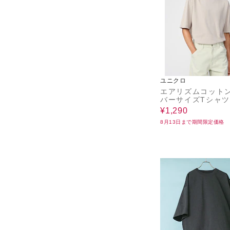
ユニクロ
エアリズムコット
バーサイズTシャツ
袖
¥1,290
8月13日まで期間限定価格