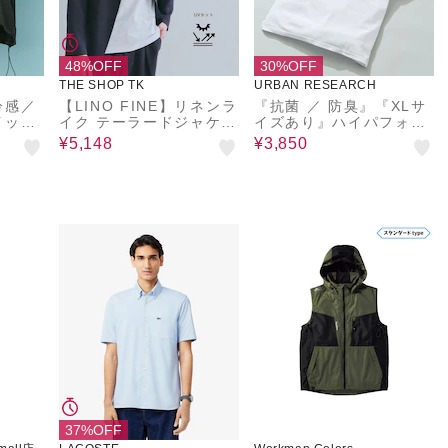
48%OFF
30%OFF
THE SHOP TK
URBAN RESEARCH
冷感／
【LINO FINE】リネンラ
『抗菌 ／ 防臭』『XLサ
イック
イク テーラードジャケッ
イズあり』ハイパフォー
ョート
ト 吸水速乾/イージーケ
マンス鹿の子ポロシャツ
¥5,148
¥3,850
ア/UVカット/洗濯機OK
37%OFF