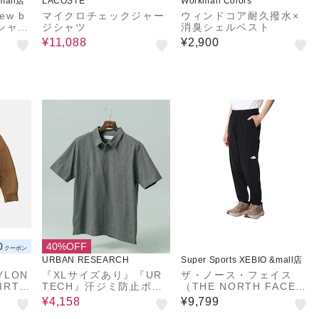
&mall店
LACOSTE
Workman Colors
w b
マイクロチェックジャー
ウィンドコア耐久撥水×
Tシャツ
ジシャツ
消臭シェルベスト
¥11,088
¥2,900
0
40%OFF
クーポン
URBAN RESEARCH
Super Sports XEBIO &mall店
YLON
『XLサイズあり』『UR
ザ・ノース・フェイス
HIRT
TECH』汗ジミ防止ポロ
（THE NORTH FACE）
5-000
シャツ
フレキシブルロングパン
¥4,158
¥9,799
ツ NB12582 K