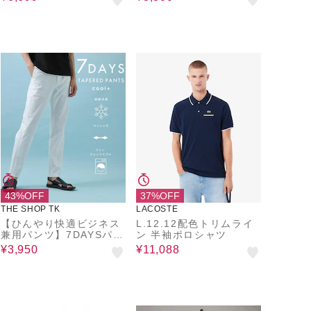
ーバー
1
43%OFF
37%OFF
THE SHOP TK
LACOSTE
【ひんやり快適ビジネス
L.12.12配色トリムライ
兼用パンツ】7DAYSパン
ン 半袖ポロシャツ
ツ COOL 接触冷感／ス
¥3,950
¥11,088
トレッチ／ON・OFF兼
用