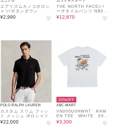
ユニクロ
ムラサキスポーツ
エアリズムカノコポロシ
THE NORTH FACE/バ
ャツ/ボタンダウン
ーサタイルパンツ NB32
651 ウインドシェルパン
¥2,990
¥12,870
ツ セットアップ対応
ザ・ノースフェイス ユニ
セックス メンズ ムラサ
キスポーツ【正規代理
店】
33%OFF
POLO RALPH LAUREN
ABC-MART
カスタム スリム フィッ
VN000U0HWHT RAM
ト メッシュ ポロシャツ
EN TEE WHITE 692
838-0001
¥22,000
¥3,300