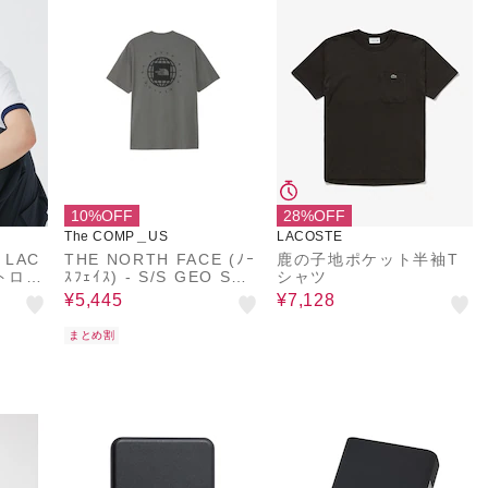
10%OFF
28%OFF
The COMP＿US
LACOSTE
LAC
THE NORTH FACE (ﾉｰ
鹿の子地ポケット半袖T
トロゴ
ｽﾌｪｲｽ) - S/S GEO SQU
シャツ
ARE LOGO TEE (ｼｮｰﾄｽ
¥5,445
¥7,128
ﾘｰﾌﾞｼﾞｵｽｸｴｱﾛｺﾞﾃｨｰ) N
T32633
まとめ割