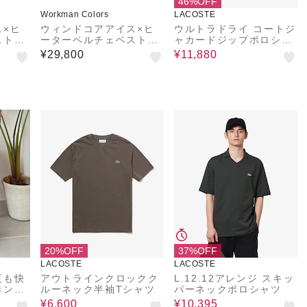
46%OFF
Workman Colors
LACOSTE
ス×ヒ
ウィンドコアアイス×ヒ
ウルトラドライ コートジ
ストプ
ーターペルチェベスト7
ャカードジップポロシャ
個式スペシャルエディシ
ツ
¥29,800
¥11,880
ョン
20%OFF
37%OFF
LACOSTE
LACOSTE
夏も快
アウトラインクロックク
L.12.12アレンジ スキッ
ロンツ
ルーネック半袖Tシャツ
パーネックポロシャツ
ス
¥6,600
¥10,395