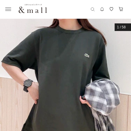
1
/
58