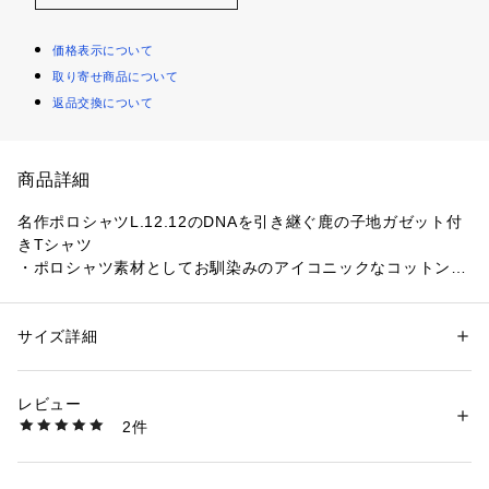
価格表示について
取り寄せ商品について
返品交換について
商品詳細
名作ポロシャツL.12.12のDNAを引き継ぐ鹿の子地ガゼット付
きTシャツ
・ポロシャツ素材としてお馴染みのアイコニックなコットン鹿
の子素材
・ネック部分にL.12.12の襟と同素材のガゼットを配置
・トレンドに寄り添うリラックスフィットシルエット
サイズ詳細
性別：
レディース
メンズ
・L.12.12の伝統を継承するドロップテール
カテゴリー：
ファッション
 ＞ 
トップス
 ＞ 
Tシャツ・カットソー
素材：本体 綿100%
RELAXED FIT
生産国：ベトナム
レビュー
商品番号：
1170000009665 
（モール）
2件
セットアップで着用できるアイテムはこちら▼
TH2784-99 （ショップ）
品番：GH3021-99
商品名：L.12.12アレンジ 鹿の子地ショーツ