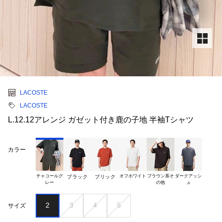
LACOSTE
LACOSTE
L.12.12アレンジ ガゼット付き鹿の子地 半袖Tシャツ
カラー
チャコールグ

オフホワイト
ブラウン系そ

ダークアッシ

ブラック
ブリック
2
3
4
5
サイズ