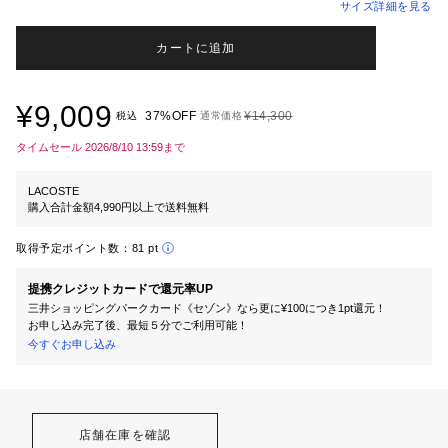
サイズ詳細を見る
カートに追加
¥9,009
37%OFF
¥14,300
税込
通常価格
タイムセール 2026/8/10 13:59まで
LACOSTE
購入合計金額4,990円以上で送料無料
取得予定ポイント数：
81 pt
提携クレジットカードで還元率UP
三井ショッピングパークカード《セゾン》なら更に¥100につき1pt還元！
お申し込み完了後、最短５分でご利用可能！
今すぐお申し込み
店舗在庫を確認