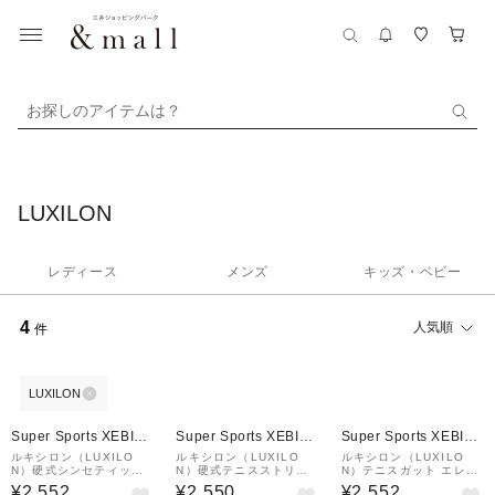
お探しのアイテムは？
LUXILON
レディース
メンズ
キッズ・ベビー
4
人気順
件
LUXILON
Super Sports XEBIO
Super Sports XEBIO
Super Sports XEBIO
&mall店
&mall店
&mall店
ルキシロン（LUXILO
ルキシロン（LUXILO
ルキシロン（LUXILO
N）硬式シンセティック
N）硬式テニスストリン
N）テニスガット エレメ
ガット BB ALUPOWER
グ ELEMENT 130 WRZ
ント125 WRZ990105
¥2,552
¥2,550
¥2,552