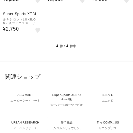
Z9951
990109
Super Sports XEBIO
&mall店
ルキシロン（LUXILO
N）硬式テニスストリン
グ ECO SPIN BLACK
¥2,750
WR8310601125
4
4
件 /
件中
関連ショップ
ABC-MART
Super Sports XEBIO
ユニクロ
&mall店
エービーシー・マート
ユニクロ
スーパースポーツゼビオ
URBAN RESEARCH
無印良品
The COMP＿US
アーバンリサーチ
ムジルシリョウヒン
ザコンプアス