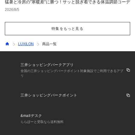
猛暑と冷房の"寒暖差"に勝つ！サッと脱ぎ着できる体温調節コーデ
2026/8/5
特集をもっと見る
LUXILON
商品一覧
三井ショッピングパークアプリ
全国の三井ショッピングパークポイント対象施設でご利用できるアプ
リ
三井ショッピングパークポイント
&mallデスク
ららぽーと受取なら送料無料