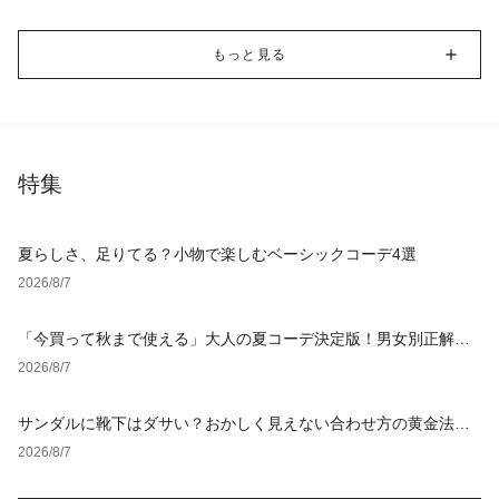
もっと見る
特集
夏らしさ、足りてる？小物で楽しむベーシックコーデ4選
2026/8/7
「今買って秋まで使える」大人の夏コーデ決定版！男女別正解ス
タイルとNGな着こなし
2026/8/7
サンダルに靴下はダサい？おかしく見えない合わせ方の黄金法則
と男女別おすすめコーデ
2026/8/7