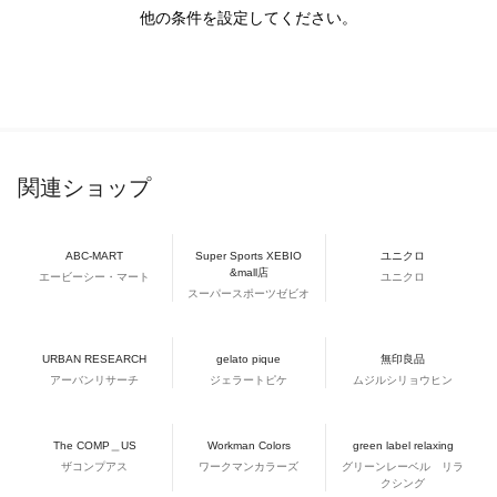
他の条件を設定してください。
関連ショップ
ABC-MART
Super Sports XEBIO
ユニクロ
&mall店
エービーシー・マート
ユニクロ
スーパースポーツゼビオ
URBAN RESEARCH
gelato pique
無印良品
アーバンリサーチ
ジェラートピケ
ムジルシリョウヒン
The COMP＿US
Workman Colors
green label relaxing
ザコンプアス
ワークマンカラーズ
グリーンレーベル リラ
クシング