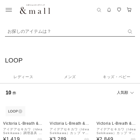
お探しのアイテムは？
LOOP
レディース
メンズ
キッズ・ベビー
10
人気順
件
LOOP
Victoria L-Breath &m
Victoria L-Breath &m
Victoria L-Breath &m
all店
all店
all店
アイデアセキカワ（Idea
アイデアセキカワ（Idea
アイデアセキカワ（Idea
Sekikawa）調理器具 ト
Sekikawa）カップ マグ
Sekikawa）カップ マグ
ング 18cm Tng04 キャ
カップ キャンプ チタン
カップ キャンプ ブラッ
¥1,419
¥3,289
¥2,849