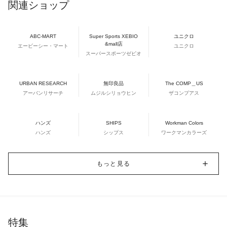
関連ショップ
ABC-MART
Super Sports XEBIO
ユニクロ
&mall店
エービーシー・マート
ユニクロ
スーパースポーツゼビオ
URBAN RESEARCH
無印良品
The COMP＿US
アーバンリサーチ
ムジルシリョウヒン
ザコンプアス
ハンズ
SHIPS
Workman Colors
ハンズ
シップス
ワークマンカラーズ
もっと見る
特集