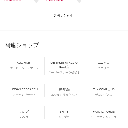
2
2
件 /
件中
関連ショップ
ABC-MART
Super Sports XEBIO
ユニクロ
&mall店
エービーシー・マート
ユニクロ
スーパースポーツゼビオ
URBAN RESEARCH
無印良品
The COMP＿US
アーバンリサーチ
ムジルシリョウヒン
ザコンプアス
ハンズ
SHIPS
Workman Colors
ハンズ
シップス
ワークマンカラーズ