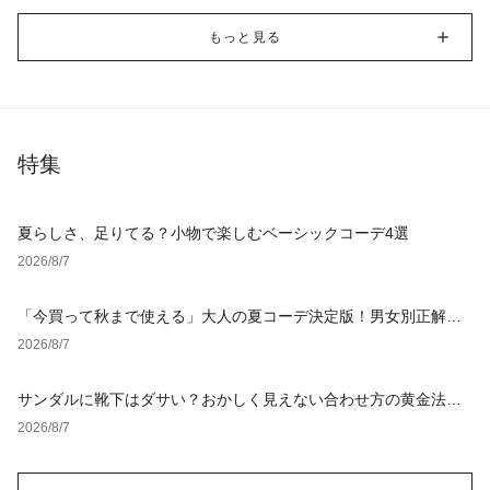
もっと見る
特集
夏らしさ、足りてる？小物で楽しむベーシックコーデ4選
2026/8/7
「今買って秋まで使える」大人の夏コーデ決定版！男女別正解ス
タイルとNGな着こなし
2026/8/7
サンダルに靴下はダサい？おかしく見えない合わせ方の黄金法則
と男女別おすすめコーデ
2026/8/7