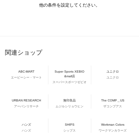
他の条件を設定してください。
関連ショップ
ABC-MART
Super Sports XEBIO
ユニクロ
&mall店
エービーシー・マート
ユニクロ
スーパースポーツゼビオ
URBAN RESEARCH
無印良品
The COMP＿US
アーバンリサーチ
ムジルシリョウヒン
ザコンプアス
ハンズ
SHIPS
Workman Colors
ハンズ
シップス
ワークマンカラーズ