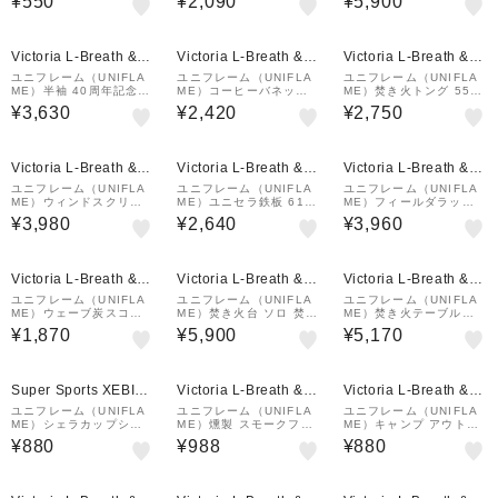
¥550
¥2,090
¥5,900
トーブ ガス
トーブ 683033 キャン
プ バーベキュー
Victoria L-Breath &m
Victoria L-Breath &m
Victoria L-Breath &m
all店
all店
all店
ユニフレーム（UNIFLA
ユニフレーム（UNIFLA
ユニフレーム（UNIFLA
ME）半袖 40周年記念T
ME）コーヒーバネット c
ME）焚き火トング 550
シャツ 781050
ute 664025 調理器具
665718
¥3,630
¥2,420
¥2,750
コーヒードリーパー
Victoria L-Breath &m
Victoria L-Breath &m
Victoria L-Breath &m
all店
all店
all店
ユニフレーム（UNIFLA
ユニフレーム（UNIFLA
ユニフレーム（UNIFLA
ME）ウィンドスクリー
ME）ユニセラ鉄板 6152
ME）フィールダラック
ン450 610558
56 コンロ 鉄板 バーベキ
トートバッグ キャンプ用
¥3,980
¥2,640
¥3,960
ュー
品 683668
¥1,000
¥1,000
クーポン
クーポン
Victoria L-Breath &m
Victoria L-Breath &m
Victoria L-Breath &m
all店
all店
all店
ユニフレーム（UNIFLA
ユニフレーム（UNIFLA
ユニフレーム（UNIFLA
ME）ウェーブ炭スコッ
ME）焚き火台 ソロ 焚火
ME）焚き火テーブルラ
プ 665770
折りたたみ ネイチャース
ージトートバッグ モスグ
¥1,870
¥5,900
¥5,170
トーブ 683033 キャン
リーン 682128
プ バーベキュー
Super Sports XEBIO
Victoria L-Breath &m
Victoria L-Breath &m
&mall店
all店
all店
ユニフレーム（UNIFLA
ユニフレーム（UNIFLA
ユニフレーム（UNIFLA
ME）シェラカップシリ
ME）燻製 スモークフッ
ME）キャンプ アウトド
ーズ カラシェラ300 ベ
ク 740071
ア 調理器具 ちびしゃも
¥880
¥988
¥880
ージュ 666685
じ 662250