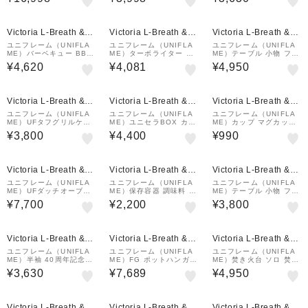
ル II M TAN テント 681
バーベキュー 調理器具
893
Victoria L-Breath &m
Victoria L-Breath &m
Victoria L-Breath &m
all店
all店
all店
ユニフレーム（UNIFLA
ユニフレーム（UNIFLA
ユニフレーム（UNIFLA
ME）バーベキュー BBQ
ME）ターボライター ス
ME）テーブル 小物 フィ
鉄板 キャンプ ユニセラ
ティックターボ2 63204
ールドラック ステンレス
¥4,620
¥4,081
¥4,950
ジンギスカン鍋 615294
8
天板3 ハーフ 611579
Victoria L-Breath &m
Victoria L-Breath &m
Victoria L-Breath &m
all店
all店
all店
ユニフレーム（UNIFLA
ユニフレーム（UNIFLA
ユニフレーム（UNIFLA
ME）UFタフグリルケー
ME）ユニセラBOX カー
ME）カップ マグカップ
ス 600 収納ケース バー
キグリーン 615065
キャンプ UFシェラリッ
¥3,800
¥4,400
¥990
ベキュー キャンプ用品 6
ド300 チタン 668146
65268
¥1,000
クーポン
Victoria L-Breath &m
Victoria L-Breath &m
Victoria L-Breath &m
all店
all店
all店
ユニフレーム（UNIFLA
ユニフレーム（UNIFLA
ユニフレーム（UNIFLA
ME）UFダッチオーブン
ME）保存容器 調味料 キ
ME）テーブル 小物 フィ
6インチ 661147 オーブ
ャンプ アウトドア UFキ
ールドラック メッシュB
¥7,700
¥2,200
¥3,800
ン アウトドア キャンプ
ャニスター 662816
OX 611678
BBQ バーベキュー 調理
器具
¥1,000
クーポン
Victoria L-Breath &m
Victoria L-Breath &m
Victoria L-Breath &m
all店
all店
all店
ユニフレーム（UNIFLA
ユニフレーム（UNIFLA
ユニフレーム（UNIFLA
ME）半袖 40周年記念T
ME）FG ポットハンガー
ME）焚き火台 ソロ 焚火
シャツ 781081
ラージ 683330 調理器
チャコスタII 665435 調
¥3,630
¥7,689
¥4,950
具 ダッチオーブン アウ
理器具 キャンプ バーベ
トドア キャンプ BBQ バ
キュー
ーベキュー
¥1,000
¥1,000
クーポン
クーポン
Victoria L-Breath &m
Victoria L-Breath &m
Victoria L-Breath &m