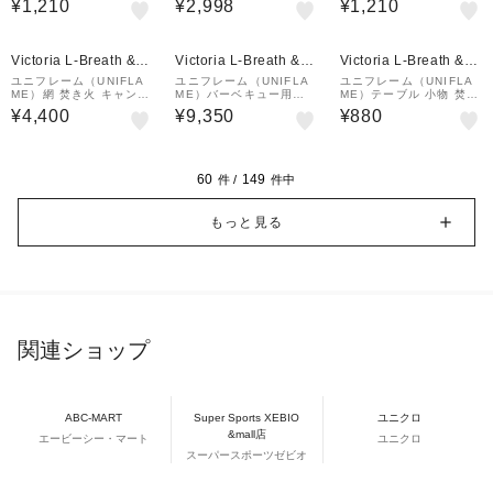
¥1,210
¥2,998
¥1,210
ーSUS 662243
8
スペア 交換 665336
¥1,000
クーポン
Victoria L-Breath &m
Victoria L-Breath &m
Victoria L-Breath &m
all店
all店
all店
ユニフレーム（UNIFLA
ユニフレーム（UNIFLA
ユニフレーム（UNIFLA
ME）網 焚き火 キャンプ
ME）バーベキュー用品
ME）テーブル 小物 焚き
BBQ バーベキュー ファ
キャンプ用品 FGポット
火テーブル クイックフッ
¥4,400
¥9,350
¥880
イアグリル ヘビーゴトク
ハンガー 683323
ク 682173
683347
60
149
件 /
件中
もっと見る
関連ショップ
ABC-MART
Super Sports XEBIO
ユニクロ
&mall店
エービーシー・マート
ユニクロ
スーパースポーツゼビオ