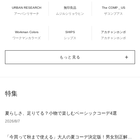
URBAN RESEARCH
無印良品
The COMP＿US
アーバンリサーチ
ムジルシリョウヒン
ザコンプアス
Workman Colors
SHIPS
アカチャンホンポ
ワークマンカラーズ
シップス
アカチャンホンポ
もっと見る
特集
夏らしさ、足りてる？小物で楽しむベーシックコーデ4選
2026/8/7
「今買って秋まで使える」大人の夏コーデ決定版！男女別正解ス