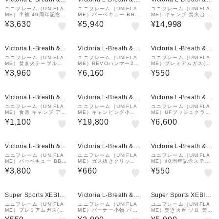
all店
all店
all店
ユニフレーム（UNIFLA
ユニフレーム（UNIFLA
ユニフレーム（UNIFLA
ME）半袖 40周年記念T
ME）バーベキュー BBQ
ME）キャンプ 焚火台 テ
シャツ 781067
スキレット7インチ クッ
ーブル トートバッグ 焚
¥3,630
¥5,940
¥14,998
カー 661024
き火ベースsolo エントリ
ーセット 769973
¥1,000
クーポン
Victoria L-Breath &m
Victoria L-Breath &m
Victoria L-Breath &m
all店
all店
all店
ユニフレーム（UNIFLA
ユニフレーム（UNIFLA
ユニフレーム（UNIFLA
ME）焚き火テーブルト
ME）REVOハンマー2 6
ME）プレミアムガス(1
ート モスグリーン 6836
80889
本) 650035 キャンプ ス
¥3,960
¥6,160
¥550
44
トーブ ガス
¥1,000
¥1,000
クーポン
クーポン
Victoria L-Breath &m
Victoria L-Breath &m
Victoria L-Breath &m
all店
all店
all店
ユニフレーム（UNIFLA
ユニフレーム（UNIFLA
ユニフレーム（UNIFLA
ME）食器 キャンプ アウ
ME）キャンピング小物
ME）UFブッシュクラフ
トドア カラシェラ900
アウトドアナイフ UF ダ
トナイフ 684177
¥1,100
¥19,800
¥6,600
ベージュ 666746
マスカス 三徳包丁 165m
m 414071
Victoria L-Breath &m
Victoria L-Breath &m
Victoria L-Breath &m
all店
all店
all店
ユニフレーム（UNIFLA
ユニフレーム（UNIFLA
ユニフレーム（UNIFLA
ME）バーベキュー BBQ
ME）ガス抜きクリップ
ME）40周年記念ステッ
鉄板 グリル ユニ鉄 665
650103
カー 2枚組 690154
¥3,800
¥660
¥550
725
¥1,000
クーポン
Super Sports XEBIO
Victoria L-Breath &m
Super Sports XEBIO
&mall店
all店
&mall店
ユニフレーム（UNIFLA
ユニフレーム（UNIFLA
ユニフレーム（UNIFLA
ME）プレミアムガス(1
ME）バーナー小物 バー
ME）焚き火台 ソロ 焚火
本) 650035 キャンプ ス
ナーシート 小 610596
折りたたみ ネイチャース