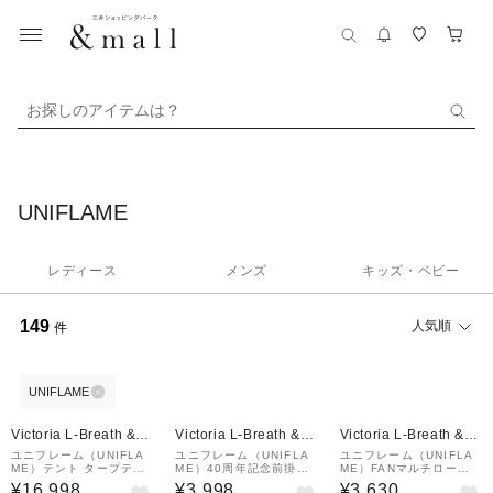
お探しのアイテムは？
UNIFLAME
レディース
メンズ
キッズ・ベビー
149
人気順
件
UNIFLAME
¥1,000
クーポン
Victoria L-Breath &m
Victoria L-Breath &m
Victoria L-Breath &m
all店
all店
all店
ユニフレーム（UNIFLA
ユニフレーム（UNIFLA
ユニフレーム（UNIFLA
ME）テント タープテン
ME）40周年記念前掛け
ME）FANマルチロース
ト REVOメッシュウォー
和柄 690406
ター 660072 キャンプ
¥16,998
¥3,998
¥3,630