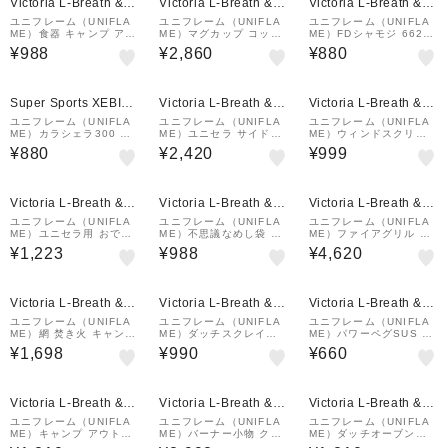
Victoria L-Breath &m
Victoria L-Breath &m
Victoria L-Breath &m
all店
all店
all店
ユニフレーム（UNIFLA
ユニフレーム（UNIFLA
ユニフレーム（UNIFLA
ME）食器 キャンプ アウ
ME）マグカップ コップ
ME）FDシャモジ 66221
トドア カラシェラ900
650ml アウトドア キャ
2
¥988
¥2,860
¥880
グレー 666777
ンプ シングルマグ650
チタン 666203
Super Sports XEBIO
Victoria L-Breath &m
Victoria L-Breath &m
&mall店
all店
all店
ユニフレーム（UNIFLA
ユニフレーム（UNIFLA
ユニフレーム（UNIFLA
ME）カラシェラ300 イ
ME）ユニセラ サイドト
ME）ウィンドスクリー
エロー 666715 BBQ
レー 615188 コンロ バ
ン S 610503 キャンプ
¥880
¥2,420
¥999
ーベキュー
用品 ストーブ 風よけ
Victoria L-Breath &m
Victoria L-Breath &m
Victoria L-Breath &m
all店
all店
all店
ユニフレーム（UNIFLA
ユニフレーム（UNIFLA
ユニフレーム（UNIFLA
ME）ユニセラ用 おでん
ME）不思議なめし袋 66
ME）ファイアグリル ヘ
鍋ジョイント 615089
3011 キャンプ バーベキ
ビーロストル 683118
¥1,223
¥988
¥4,620
調理器具 アクセサリ BB
ュー 防災
キャンプ バーベキュー
Q
焚火台
Victoria L-Breath &m
Victoria L-Breath &m
Victoria L-Breath &m
all店
all店
all店
ユニフレーム（UNIFLA
ユニフレーム（UNIFLA
ユニフレーム（UNIFLA
ME）網 焚き火 キャンプ
ME）ダッチスクレイパ
ME）パワーペグSUS 40
BBQ バーベキュー 薪グ
ー はがし 661260
0 681978
¥1,698
¥990
¥660
リルsolo ブリッジ 6830
02
Victoria L-Breath &m
Victoria L-Breath &m
Victoria L-Breath &m
all店
all店
all店
ユニフレーム（UNIFLA
ユニフレーム（UNIFLA
ユニフレーム（UNIFLA
ME）キャンプ アウトド
ME）バーナー小物 クッ
ME）ダッチオーブン底
ア 調理器具 ちびターナ
カースタンド350 61084
網 8インチ用 調理器具