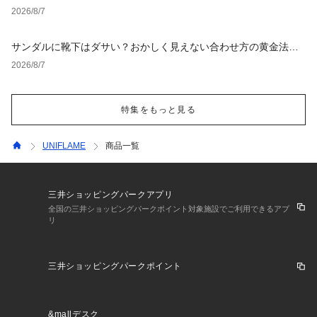
タイルとNGな着こなし
2026/8/7
サンダルに靴下はダサい？おかしく見えない合わせ方の黄金法則
と男女別おすすめコーデ
2026/8/7
特集をもっと見る
UNIFLAME
商品一覧
三井ショッピングパークアプリ
全国の三井ショッピングパークポイント対象施設でご利用できるアプ
リ
三井ショッピングパークポイント
&mallデスク