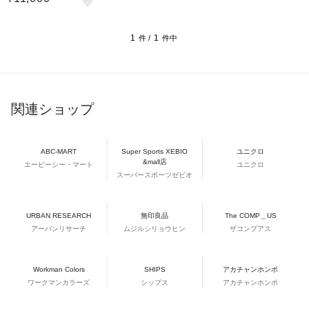
1
1
件 /
件中
関連ショップ
ABC-MART
Super Sports XEBIO
ユニクロ
&mall店
エービーシー・マート
ユニクロ
スーパースポーツゼビオ
URBAN RESEARCH
無印良品
The COMP＿US
アーバンリサーチ
ムジルシリョウヒン
ザコンプアス
Workman Colors
SHIPS
アカチャンホンポ
ワークマンカラーズ
シップス
アカチャンホンポ