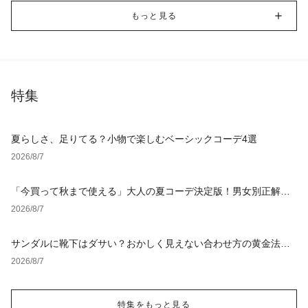
もっと見る
特集
夏らしさ、足りてる？小物で楽しむベーシックコーデ4選
2026/8/7
「今買って秋まで使える」大人の夏コーデ決定版！男女別正解ス
タイルとNGな着こなし
2026/8/7
サンダルに靴下はダサい？おかしく見えない合わせ方の黄金法則
と男女別おすすめコーデ
2026/8/7
特集をもっと見る