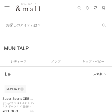
お探しのアイテムは？
MUNITALP
レディース
メンズ
キッズ・ベビー
1
人気順
件
MUNITALP
¥1,000
クーポン
Super Sports XEBIO
&mall店
サングラス RS-S116 C-
1 スポーツ UV 交換レン
ズ付き 偏光 調光
¥11,000