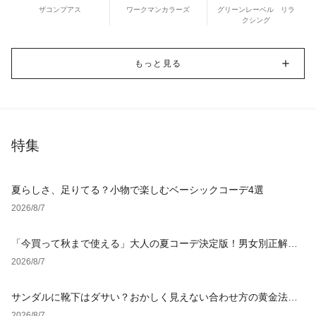
ザコンプアス
ワークマンカラーズ
グリーンレーベル リラ
クシング
もっと見る
特集
夏らしさ、足りてる？小物で楽しむベーシックコーデ4選
2026/8/7
「今買って秋まで使える」大人の夏コーデ決定版！男女別正解ス
タイルとNGな着こなし
2026/8/7
サンダルに靴下はダサい？おかしく見えない合わせ方の黄金法則
と男女別おすすめコーデ
2026/8/7