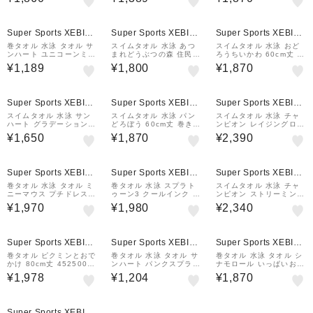
巻きタオル MS 376500
6700 プールタオル 着替
MS 青 5065030700
6700
えタオル
Super Sports XEBIO
Super Sports XEBIO
Super Sports XEBIO
&mall店
&mall店
&mall店
巻タオル 水泳 タオル サ
スイムタオル 水泳 あつ
スイムタオル 水泳 おど
ンハート ユニコーンミッ
まれどうぶつの森 住民ア
ろうちいかわ 60cm丈 巻
ドナイト 80cm丈 ピンク
イコン 80cm丈 巻きタオ
きタオル MS 07760001
¥1,189
¥1,800
¥1,870
0625022800 プールタ
ル MS 4525004100
00 ちいかわ
オル 着替えタオル
Super Sports XEBIO
Super Sports XEBIO
Super Sports XEBIO
&mall店
&mall店
&mall店
スイムタオル 水泳 サン
スイムタオル 水泳 パン
スイムタオル 水泳 チャ
ハート グラデーションサ
どろぼう 60cm丈 巻きタ
ンピオン レイジングロゴ
マー 80cm丈 巻きタオル
オル MS 4195001000
80cm丈 巻きタオル MS
¥1,650
¥1,870
¥2,390
MS ピンク 062502290
青 5065030800
0
Super Sports XEBIO
Super Sports XEBIO
Super Sports XEBIO
&mall店
&mall店
&mall店
巻タオル 水泳 タオル ミ
巻タオル 水泳 スプラト
スイムタオル 水泳 チャ
ニーマウス プチドレス
ゥーン3 クールインク 8
ンピオン ストリーミング
ミニー キッズ バスドレ
0cm丈 黒 4525003100
ロゴ 100cm丈 巻きタオ
¥1,970
¥1,980
¥2,340
ス 2095009500 ディズ
スイムタオル
ル MS 紺 5065030900
ニー Disney バスローブ
Super Sports XEBIO
Super Sports XEBIO
Super Sports XEBIO
&mall店
&mall店
&mall店
巻タオル ピクミンとおで
巻タオル 水泳 タオル サ
巻タオル 水泳 タオル シ
かけ 80cm丈 4525004
ンハート パンクスプラッ
ナモロール いっぱいおや
700 紫外線防止 ネーム
シュ 80cm丈 黒 06250
つ 60cm丈 376500420
¥1,978
¥1,204
¥1,870
タグ ポンチョ ピクミン
22400 プールタオル 着
0 サンリオ シナモン ス
PIKMIN 赤ピクミン 青ピ
替えタオル
イムタオル
クミン 黄色ピクミン
Super Sports XEBIO