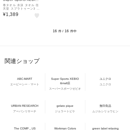
&mall店
巻タオル 水泳 タオル 任
天堂 スプラトゥーン3 プ
レイサマー 60cm丈 青 4
¥1,389
525002900 スイムタオ
ル
16
16
件 /
件中
関連ショップ
ABC-MART
Super Sports XEBIO
ユニクロ
&mall店
エービーシー・マート
ユニクロ
スーパースポーツゼビオ
URBAN RESEARCH
gelato pique
無印良品
アーバンリサーチ
ジェラートピケ
ムジルシリョウヒン
The COMP＿US
Workman Colors
green label relaxing