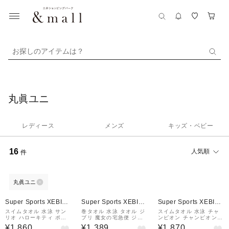
お探しのアイテムは？
丸眞ユニ
レディース
メンズ
キッズ・ベビー
16
人気順
件
丸眞ユニ
Super Sports XEBIO
Super Sports XEBIO
Super Sports XEBIO
&mall店
&mall店
&mall店
スイムタオル 水泳 サン
巻タオル 水泳 タオル ジ
スイムタオル 水泳 チャ
リオ ハローキティ ポッ
ブリ 魔女の宅急便 ジジ
ンピオン チャンピオンベ
ピングリボン 100cm丈
ピンク 60cm丈 106500
ース 60cm丈 巻きタオル
¥1,860
¥1,389
¥1,870