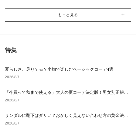
もっと見る
特集
夏らしさ、足りてる？小物で楽しむベーシックコーデ4選
2026/8/7
「今買って秋まで使える」大人の夏コーデ決定版！男女別正解ス
タイルとNGな着こなし
2026/8/7
サンダルに靴下はダサい？おかしく見えない合わせ方の黄金法則
と男女別おすすめコーデ
2026/8/7