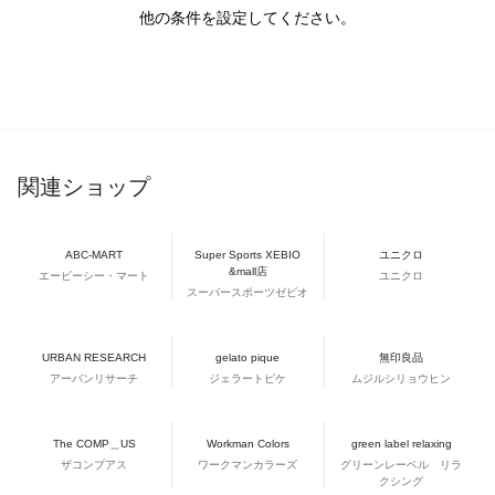
他の条件を設定してください。
関連ショップ
ABC-MART
Super Sports XEBIO
ユニクロ
&mall店
エービーシー・マート
ユニクロ
スーパースポーツゼビオ
URBAN RESEARCH
gelato pique
無印良品
アーバンリサーチ
ジェラートピケ
ムジルシリョウヒン
The COMP＿US
Workman Colors
green label relaxing
ザコンプアス
ワークマンカラーズ
グリーンレーベル リラ
クシング