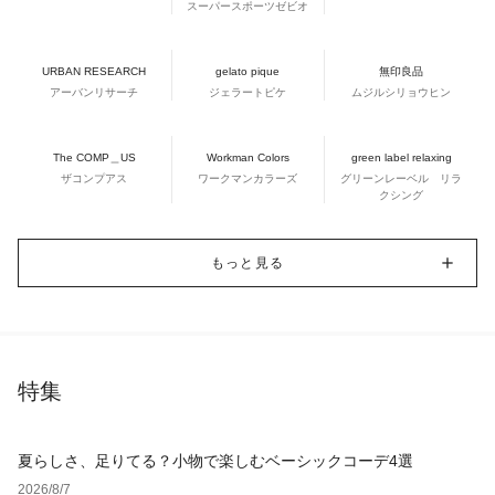
スーパースポーツゼビオ
URBAN RESEARCH
gelato pique
無印良品
アーバンリサーチ
ジェラートピケ
ムジルシリョウヒン
The COMP＿US
Workman Colors
green label relaxing
ザコンプアス
ワークマンカラーズ
グリーンレーベル リラ
クシング
もっと見る
特集
夏らしさ、足りてる？小物で楽しむベーシックコーデ4選
2026/8/7