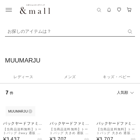
お探しのアイテムは？
MUUMARJU
レディース
メンズ
キッズ・ベビー
7
人気順
件
MUUMARJU
バックヤードファミリ
バックヤードファミリ
バックヤードファミリ
ー
ー
ー
【当商品送料無料】トー
【当商品送料無料】トー
【当商品送料無料】トー
トバッグ 2way 通販 シ
トバッグ 大きめ 通販 レ
トバッグ 大きめ 通販 レ
ョルダーバッグ メンズ
ディース メンズ ショル
ディース メンズ ショル
¥3,437
¥3,707
¥3,707