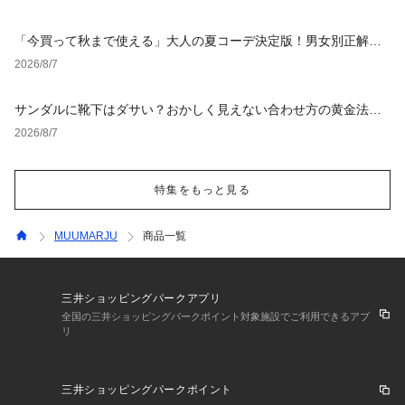
「今買って秋まで使える」大人の夏コーデ決定版！男女別正解ス
タイルとNGな着こなし
2026/8/7
サンダルに靴下はダサい？おかしく見えない合わせ方の黄金法則
と男女別おすすめコーデ
2026/8/7
特集をもっと見る
MUUMARJU
商品一覧
三井ショッピングパークアプリ
全国の三井ショッピングパークポイント対象施設でご利用できるアプ
リ
三井ショッピングパークポイント