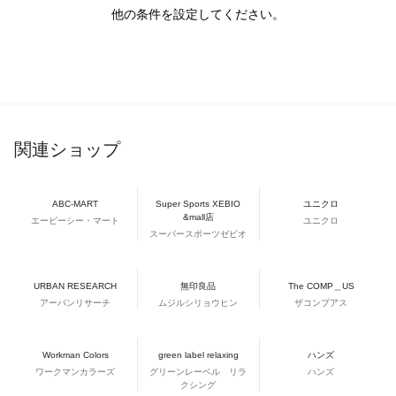
他の条件を設定してください。
関連ショップ
ABC-MART
Super Sports XEBIO
ユニクロ
&mall店
エービーシー・マート
ユニクロ
スーパースポーツゼビオ
URBAN RESEARCH
無印良品
The COMP＿US
アーバンリサーチ
ムジルシリョウヒン
ザコンプアス
Workman Colors
green label relaxing
ハンズ
ワークマンカラーズ
グリーンレーベル リラ
ハンズ
クシング