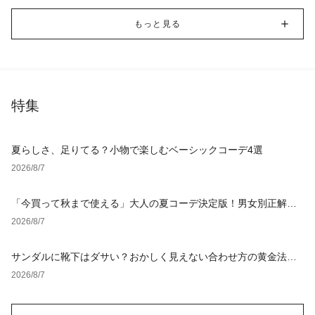
もっと見る
特集
夏らしさ、足りてる？小物で楽しむベーシックコーデ4選
2026/8/7
「今買って秋まで使える」大人の夏コーデ決定版！男女別正解ス
タイルとNGな着こなし
2026/8/7
サンダルに靴下はダサい？おかしく見えない合わせ方の黄金法則
と男女別おすすめコーデ
2026/8/7