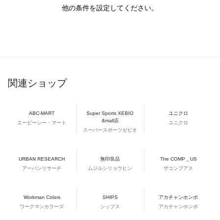
他の条件を設定してください。
関連ショップ
ABC-MART
Super Sports XEBIO
ユニクロ
&mall店
エービーシー・マート
ユニクロ
スーパースポーツゼビオ
URBAN RESEARCH
無印良品
The COMP＿US
アーバンリサーチ
ムジルシリョウヒン
ザコンプアス
Workman Colors
SHIPS
アカチャンホンポ
ワークマンカラーズ
シップス
アカチャンホンポ