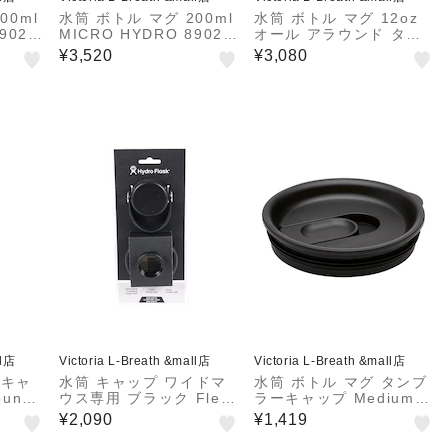
00ml
水筒 ボトル マグ 200ml
水筒 ボトル マグ 12oz
9020
MICRO HYDRO 89020
オール アラウンド タン
10144252
ブラー 5000000013456
¥3,520
¥3,080
ll店
Victoria L-Breath &mall店
Victoria L-Breath &mall店
 キャ
水筒 キャップ ワイドマ
水筒 ボトル マグ タンブ
ound
ウス専用 ブラック Flex
ラーキャップ Medium C
01482
Chug Cap Wide 89015
loseable Press-In Lid
¥2,090
¥1,419
40032231
5089108 20-Black