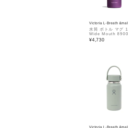
Victoria L-Breath &ma
水筒 ボトル マグ 1
Wide Mouth 890
62252
¥4,730
Victoria L-Breath &ma