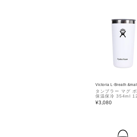
Victoria L-Breath &ma
タンブラー マグ 
保温保冷 354ml 12
All Around Tumb
¥3,080
hite 8901160010