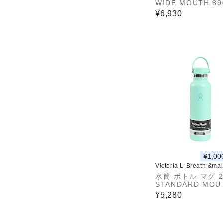
WIDE MOUTH 89
0175261
¥6,930
¥1,00
Victoria L-Breath &ma
水筒 ボトル マグ 2
STANDARD MOU
00120175261
¥5,280