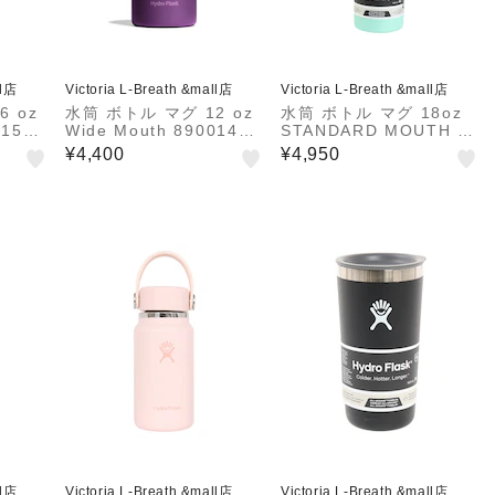
ll店
Victoria L-Breath &mall店
Victoria L-Breath &mall店
6 oz
水筒 ボトル マグ 12 oz
水筒 ボトル マグ 18oz
01501
Wide Mouth 89001401
STANDARD MOUTH 89
62252
00110175261
¥4,400
¥4,950
ll店
Victoria L-Breath &mall店
Victoria L-Breath &mall店