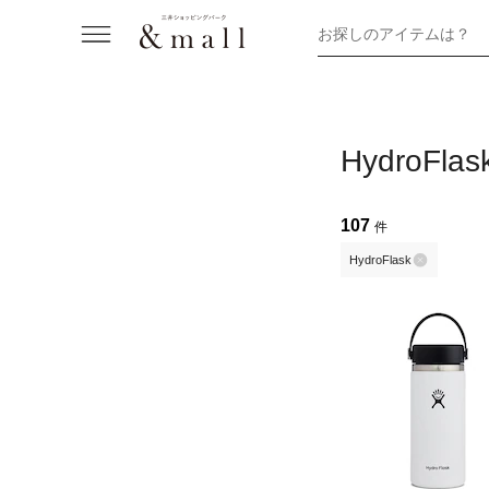
お探しのアイテムは？
HydroFlas
107
件
HydroFlask