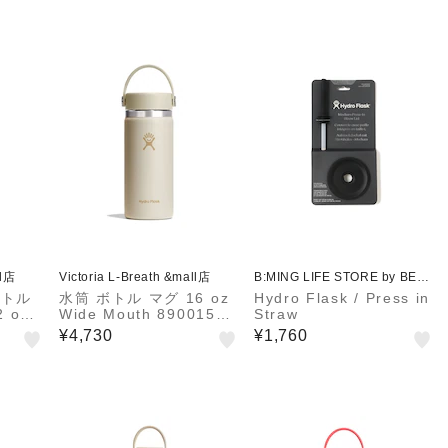
ll店
Victoria L-Breath &mall店
B:MING LIFE STORE by BEA
MS
ボトル
水筒 ボトル マグ 16 oz
Hydro Flask / Press in
 oz
Wide Mouth 89001501
Straw
ler W
51252
¥4,730
¥1,760
221