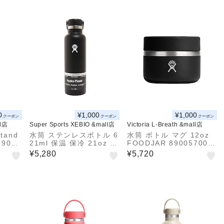
0
¥1,000
¥1,000
クーポン
クーポン
クーポン
ll店
Super Sports XEBIO &mall店
Victoria L-Breath &mall店
tand
水筒 ステンレスボトル 6
水筒 ボトル マグ 12oz
89001
21ml 保温 保冷 21oz St
FOODJAR 890057003
andard Mouth 508901
2241
¥5,280
¥5,720
4-20 スタンダードマウ
ス