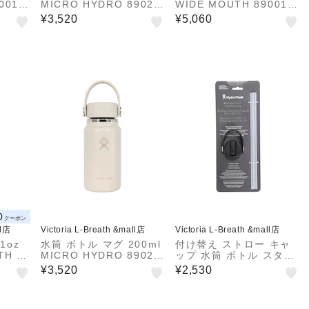
0018
MICRO HYDRO 89020
WIDE MOUTH 890017
10145252
0175261
¥3,520
¥5,060
0
クーポン
ll店
Victoria L-Breath &mall店
Victoria L-Breath &mall店
1oz
水筒 ボトル マグ 200ml
付け替え ストロー キャ
TH 89
MICRO HYDRO 89020
ップ 水筒 ボトル スタン
10160252
ダードマウス専用 SM Fl
¥3,520
¥2,530
ex Straw Cap 5000000
013548