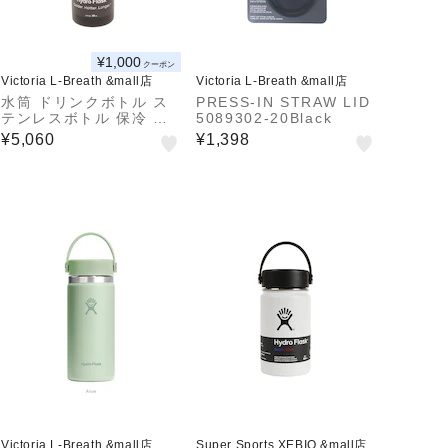
¥1,000
クーポン
Victoria L-Breath &mall店
Victoria L-Breath &mall店
水筒 ドリンクボトル ス
PRESS-IN STRAW LID
テンレスボトル 保冷 保
5089302-20Black
温 真空断熱 20oz Wide
¥5,060
¥1,398
Mouth 5089024 20
Victoria L-Breath &mall店
Super Sports XEBIO &mall店