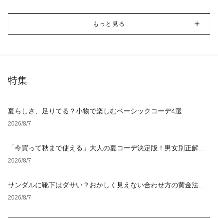
もっと見る
特集
夏らしさ、足りてる？小物で楽しむベーシックコーデ4選
2026/8/7
「今買って秋まで使える」大人の夏コーデ決定版！男女別正解ス
タイルとNGな着こなし
2026/8/7
サンダルに靴下はダサい？おかしく見えない合わせ方の黄金法則
と男女別おすすめコーデ
2026/8/7