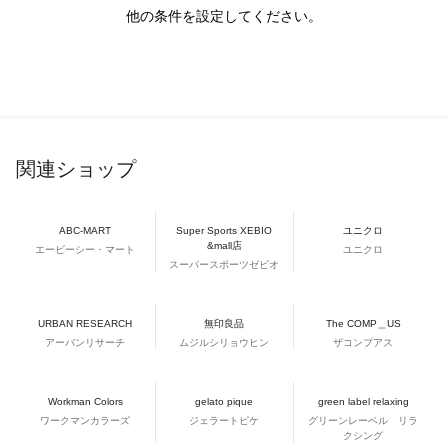
他の条件を設定してください。
関連ショップ
ABC-MART
Super Sports XEBIO
ユニクロ
&mall店
エービーシー・マート
ユニクロ
スーパースポーツゼビオ
URBAN RESEARCH
無印良品
The COMP＿US
アーバンリサーチ
ムジルシリョウヒン
ザコンプアス
Workman Colors
gelato pique
green label relaxing
ワークマンカラーズ
ジェラートピケ
グリーンレーベル リラ
クシング