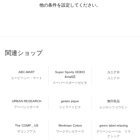
他の条件を設定してください。
関連ショップ
ABC-MART
Super Sports XEBIO
ユニクロ
&mall店
エービーシー・マート
ユニクロ
スーパースポーツゼビオ
URBAN RESEARCH
gelato pique
無印良品
アーバンリサーチ
ジェラートピケ
ムジルシリョウヒン
The COMP＿US
Workman Colors
green label relaxing
ザコンプアス
ワークマンカラーズ
グリーンレーベル リラ
クシング