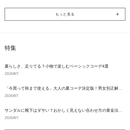
もっと見る
特集
夏らしさ、足りてる？小物で楽しむベーシックコーデ4選
2026/8/7
「今買って秋まで使える」大人の夏コーデ決定版！男女別正解ス
タイルとNGな着こなし
2026/8/7
サンダルに靴下はダサい？おかしく見えない合わせ方の黄金法則
と男女別おすすめコーデ
2026/8/7