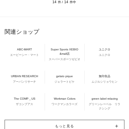
14
14
件 /
件中
関連ショップ
ABC-MART
Super Sports XEBIO
ユニクロ
&mall店
エービーシー・マート
ユニクロ
スーパースポーツゼビオ
URBAN RESEARCH
gelato pique
無印良品
アーバンリサーチ
ジェラートピケ
ムジルシリョウヒン
The COMP＿US
Workman Colors
green label relaxing
ザコンプアス
ワークマンカラーズ
グリーンレーベル リラ
クシング
もっと見る