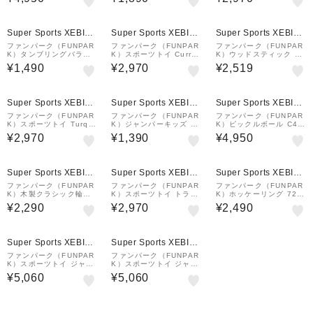
E
OG 164WLATPBALLB
O 青×オレンジ 33005B
Oトスキャッチ フライ…
Super Sports XEBIO
Super Sports XEBIO
Super Sports XEBIO
&mall店
&mall店
&mall店
ファンパーク（FUNPAR
ファンパーク（FUNPAR
ファンパーク（FUNPAR
K）タンブリングバラン
K）スポーツトイ Curry
K）ウッドスティック 78
スタワー 78003 163WL
MLR 164WLAMLACCR
501 164WLACBGAME
¥1,490
¥2,970
¥2,519
ATTOWER2
Y 黄 36506 ミニラクロ
ス ラケット遊び ２本セ
ット
Super Sports XEBIO
Super Sports XEBIO
Super Sports XEBIO
&mall店
&mall店
&mall店
ファンパーク（FUNPAR
ファンパーク（FUNPAR
ファンパーク（FUNPAR
K）スポーツトイ Turqu
K）ジャンパーキッズ 30
K）ピックルボール C4 1
oise MLR 164WLAMLA
011 163WLAJUMPER
69FUPPBC4
¥2,970
¥1,390
¥4,950
CTRQ 緑 36506 ミニラ
クロス ラケット遊び ２
本セット
Super Sports XEBIO
Super Sports XEBIO
Super Sports XEBIO
&mall店
&mall店
&mall店
ファンパーク（FUNPAR
ファンパーク（FUNPAR
ファンパーク（FUNPAR
K）木製クラシック輪投
K）スポーツトイ トラン
K）ホッケーリング 721
げ ウッデンリングトス 1
ポリンパドルボール GR
56 164WLA7HRING1
¥2,290
¥2,970
¥2,490
64WLARTOSS1
YE 164WLATPBALLG
Y 緑×黄 33005GY トス
キャッチ フライング…
¥1,000
¥1,000
クーポン
クーポン
Super Sports XEBIO
Super Sports XEBIO
&mall店
&mall店
ファンパーク（FUNPAR
ファンパーク（FUNPAR
K）スポーツトイ ジャイ
K）スポーツトイ ジャイ
アントバスケットボール
アントサッカーボール 1
¥5,060
¥5,060
164WLAGBBALL 3521
64WLAGSBALL 35206
0 ボール バスケ バスケ
ボール サッカーボール
ットボール 大きい ボ
大きい ボール遊び
ー…