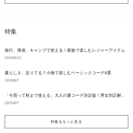
特集
旅行、帰省、キャンプで使える！家族で楽しむレジャーアイテム
2026/8/10
夏らしさ、足りてる？小物で楽しむベーシックコーデ4選
2026/8/7
「今買って秋まで使える」大人の夏コーデ決定版！男女別正解ス
タイルとNGな着こなし
2026/8/7
特集をもっと見る