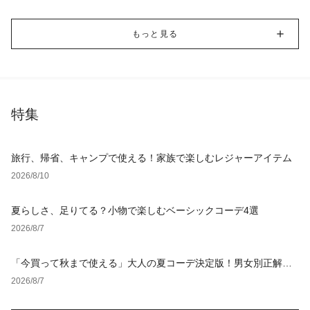
もっと見る
特集
旅行、帰省、キャンプで使える！家族で楽しむレジャーアイテム
2026/8/10
夏らしさ、足りてる？小物で楽しむベーシックコーデ4選
2026/8/7
「今買って秋まで使える」大人の夏コーデ決定版！男女別正解ス
タイルとNGな着こなし
2026/8/7