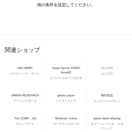
他の条件を設定してください。
関連ショップ
ABC-MART
Super Sports XEBIO
ユニクロ
&mall店
エービーシー・マート
ユニクロ
スーパースポーツゼビオ
URBAN RESEARCH
gelato pique
無印良品
アーバンリサーチ
ジェラートピケ
ムジルシリョウヒン
The COMP＿US
Workman Colors
green label relaxing
ザコンプアス
ワークマンカラーズ
グリーンレーベル リラ
クシング