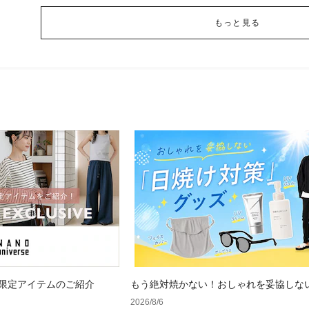
もっと見る
 WEB限定アイテムのご紹介
もう絶対焼かない！おしゃれを妥協しな
け対策」グッズ
2026/8/6