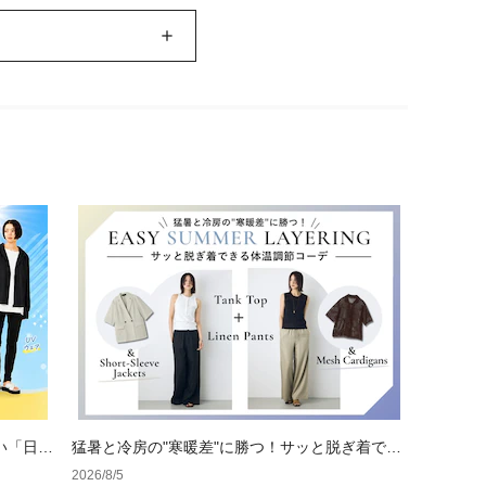
い「日焼
猛暑と冷房の"寒暖差"に勝つ！サッと脱ぎ着でき
る体温調節コーデ
2026/8/5