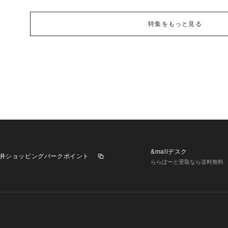
特集をもっと見る
&mallデスク
井ショッピングパークポイント
ららぽーと受取なら送料無料