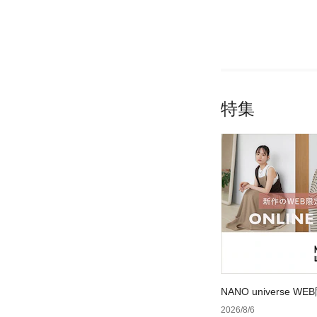
特集
NANO universe
2026/8/6