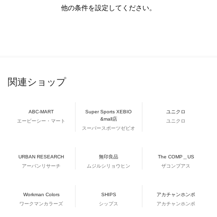
他の条件を設定してください。
関連ショップ
ABC-MART
Super Sports XEBIO
ユニクロ
&mall店
エービーシー・マート
ユニクロ
スーパースポーツゼビオ
URBAN RESEARCH
無印良品
The COMP＿US
アーバンリサーチ
ムジルシリョウヒン
ザコンプアス
Workman Colors
SHIPS
アカチャンホンポ
ワークマンカラーズ
シップス
アカチャンホンポ