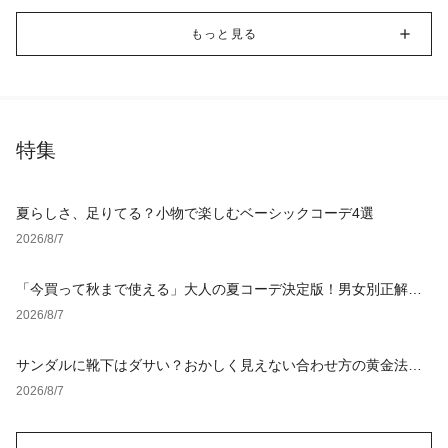
もっと見る
特集
夏らしさ、足りてる？小物で楽しむベーシックコーデ4選
2026/8/7
「今買って秋まで使える」大人の夏コーデ決定版！男女別正解ス
タイルとNGな着こなし
2026/8/7
サンダルに靴下はダサい？おかしく見えない合わせ方の黄金法則
と男女別おすすめコーデ
2026/8/7