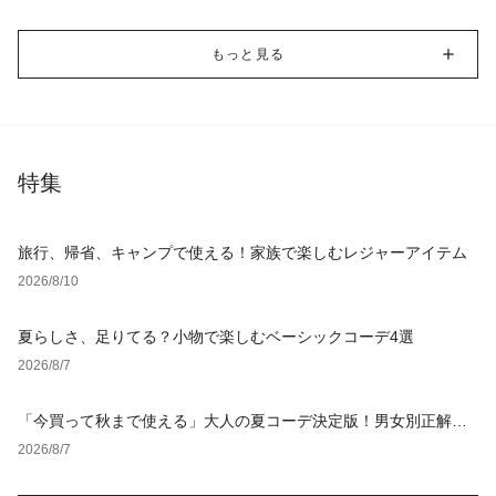
もっと見る
特集
旅行、帰省、キャンプで使える！家族で楽しむレジャーアイテム
2026/8/10
夏らしさ、足りてる？小物で楽しむベーシックコーデ4選
2026/8/7
「今買って秋まで使える」大人の夏コーデ決定版！男女別正解ス
タイルとNGな着こなし
2026/8/7