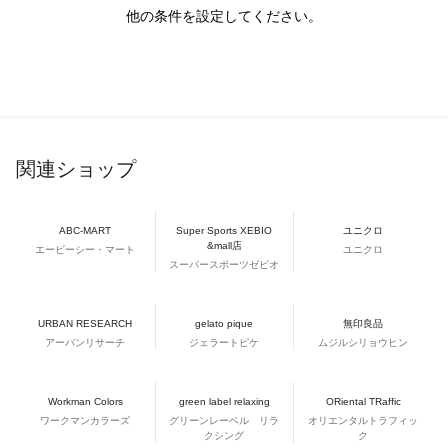
他の条件を設定してください。
関連ショップ
ABC-MART
Super Sports XEBIO
ユニクロ
&mall店
エービーシー・マート
ユニクロ
スーパースポーツゼビオ
URBAN RESEARCH
gelato pique
無印良品
アーバンリサーチ
ジェラートピケ
ムジルシリョウヒン
Workman Colors
green label relaxing
ORiental TRaffic
ワークマンカラーズ
グリーンレーベル リラ
オリエンタルトラフィッ
クシング
ク