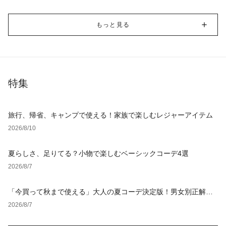
もっと見る
特集
旅行、帰省、キャンプで使える！家族で楽しむレジャーアイテム
2026/8/10
夏らしさ、足りてる？小物で楽しむベーシックコーデ4選
2026/8/7
「今買って秋まで使える」大人の夏コーデ決定版！男女別正解ス
タイルとNGな着こなし
2026/8/7