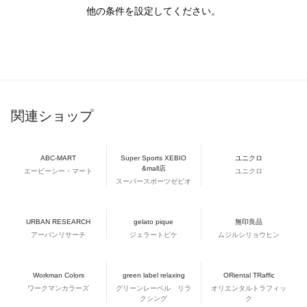
他の条件を設定してください。
関連ショップ
ABC-MART
Super Sports XEBIO
ユニクロ
&mall店
エービーシー・マート
ユニクロ
スーパースポーツゼビオ
URBAN RESEARCH
gelato pique
無印良品
アーバンリサーチ
ジェラートピケ
ムジルシリョウヒン
Workman Colors
green label relaxing
ORiental TRaffic
ワークマンカラーズ
グリーンレーベル リラ
オリエンタルトラフィッ
クシング
ク