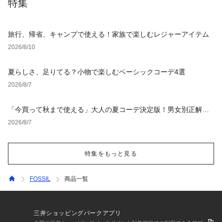
特集
旅行、帰省、キャンプで使える！家族で楽しむレジャーアイテム
2026/8/10
夏らしさ、足りてる？小物で楽しむベーシックコーデ4選
2026/8/7
「今買って秋まで使える」大人の夏コーデ決定版！男女別正解ス
タイルとNGな着こなし
2026/8/7
特集をもっと見る
FOSSIL
商品一覧
三井ショッピングパークアプリ