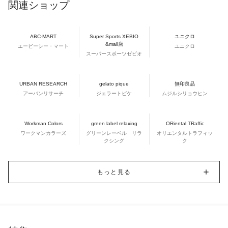
関連ショップ
ABC-MART
Super Sports XEBIO
ユニクロ
&mall店
エービーシー・マート
ユニクロ
スーパースポーツゼビオ
URBAN RESEARCH
gelato pique
無印良品
アーバンリサーチ
ジェラートピケ
ムジルシリョウヒン
Workman Colors
green label relaxing
ORiental TRaffic
ワークマンカラーズ
グリーンレーベル リラ
オリエンタルトラフィッ
クシング
ク
もっと見る