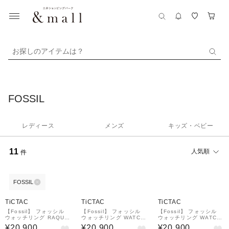
お探しのアイテムは？
FOSSIL
レディース
メンズ
キッズ・ベビー
11
人気順
件
FOSSIL
TiCTAC
TiCTAC
TiCTAC
【Fossil】 フォッシル
【Fossil】 フォッシル
【Fossil】 フォッシル
ウォッチリング RAQUE
ウォッチリング WATCH
ウォッチリング WATCH
L WATCH RING ES534
RING ES5245
RING ES5246
¥20,900
¥20,900
¥20,900