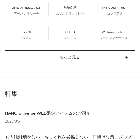
URBAN RESEARCH
無印良品
The COMP＿US
アーバンリサーチ
ムジルシリョウヒン
ザコンプアス
ハンズ
SHIPS
Workman Colors
ハンズ
シップス
ワークマンカラーズ
もっと見る
特集
NANO universe WEB限定アイテムのご紹介
2026/8/6
もう絶対焼かない！おしゃれを妥協しない「日焼け対策」グッズ