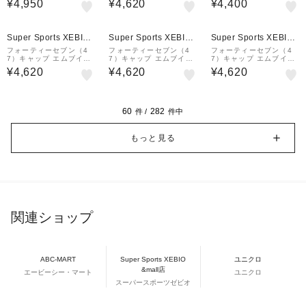
¥4,950
¥4,620
¥4,400
ス TRENDY TEAM 149
ルー 55-59cm SP17WB
55-61cm B-BSRNR12
20591
P-CO 14858235 帽子
GWS-BKA スポーツキャ
スポーツキャップ
ップ ベースボールキ…
Super Sports XEBIO
Super Sports XEBIO
Super Sports XEBIO
&mall店
&mall店
&mall店
フォーティーセブン（4
フォーティーセブン（4
フォーティーセブン（4
7）キャップ エムブイピ
7）キャップ エムブイピ
7）キャップ エムブイピ
ー ロサンゼルス・ドジャ
ー ニューヨーク・ヤンキ
ー ニューヨーク・ヤンキ
¥4,620
¥4,620
¥4,620
ース チャコール 55-59c
ース 14751290
ース ベージュ 56-60cm
m B-MVP12WBV-CCD
A B-MVP17WBV-BN 1
14751316 スポー…
4751293 スポーツ…
60
282
件 /
件中
もっと見る
関連ショップ
ABC-MART
Super Sports XEBIO
ユニクロ
&mall店
エービーシー・マート
ユニクロ
スーパースポーツゼビオ