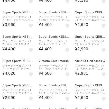
¥4,400
¥4,400
¥3,190
タルピンク 14920366
ニューヨーク・ヤンキー
W
ス 14920527
Super Sports XEBIO
Super Sports XEBIO
Super Sports XEBIO
&mall店
&mall店
&mall店
フォーティーセブン（4
フォーティーセブン（4
フォーティーセブン（4
7）帽子 ドジャース キャ
7）帽子 キャップ クリー
7）キャップ エムブイピ
ップ 青 52-56cm B-RG
ンナップ ニューヨーク・
ー ロサンゼルス・ドジャ
¥3,960
¥4,400
¥4,620
W12GWS-RYN-KIDS
ヤンキース ブラウン 55-
ース スナップバックコレ
スポーツキャップ ベース
60cm B-RGW17GWSN
クション ナチュラル 56-
ボールキャップ 子供
L-BW 14751168
60cm 14858391
Super Sports XEBIO
Super Sports XEBIO
Super Sports XEBIO
&mall店
&mall店
&mall店
フォーティーセブン（4
フォーティーセブン（4
フォーティーセブン（4
7）キャップ ACLP BMN
7）キャップ ニューヨー
7）キャップ ヤンキース
IS D17CNSNT 149205
ク・ヤンキース BR CLE
クリーンナップ B-RGW
¥4,400
¥4,400
¥2,990
20
AN UP YANKE 黒 56-6
17GWS-MSE
0cm 14751394 スポー
ツキャップ
Super Sports XEBIO
Victoria Golf &mall店
Victoria Golf &mall店
&mall店
フォーティーセブン（4
フォーティーセブン（4
フォーティーセブン（4
7）キャップA クリーン
7）ゴルフ キャップ ドジ
7）ゴルフ シカゴ カブス
ナップ ロサンゼルス・ド
ャース Suburbia B-SU
キャップ クリーンナップ
¥4,620
¥4,580
¥2,981
ジャース 2-Tone Clean
BRR12BBP-WH
BCPTN-BSRNR05GWS
Up 白×青 55-61cm 148
DG14
58344
Super Sports XEBIO
Super Sports XEBIO
Super Sports XEBIO
&mall店
&mall店
&mall店
フォーティーセブン（4
フォーティーセブン（4
フォーティーセブン（4
7）キャップ ヤンキース
7）キャップ 47 ACLPB
7）キャップ エムブイピ
クリーンナップ B-RGW
BSRBP12GWSS8 ピン
ー ロサンゼルス・ドジャ
¥2,990
¥4,400
¥4,620
17GWS-GY
ク 55-59cm 14920563
ース BRANSON メッシ
ドジャース スポーツキャ
ュ 14920320
ップ 帽子