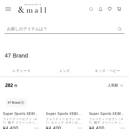
お探しのアイテムは？
47 Brand
レディース
メンズ
キッズ・ベビー
282
人気順
件
47 Brand
Super Sports XEBIO
Super Sports XEBIO
Super Sports XEBIO
&mall店
&mall店
&mall店
フォーティーセブン（4
フォーティーセブン（4
フォーティーセブン（4
7）帽子 クリーンナップ
7）キャップ ロサンゼル
7）帽子 クリーンナップ
DOG チワワ ブラック 1
ス ドジャースA 緑 56-6
DOG チワワ カーキ 149
¥4,400
¥4,400
¥4,400