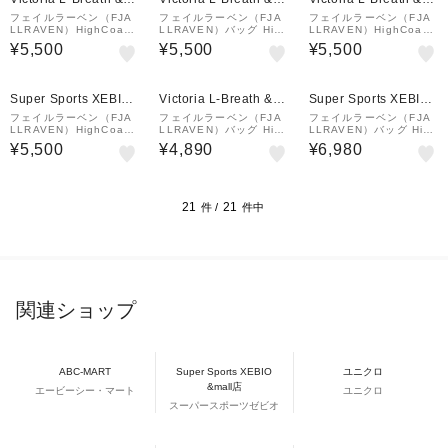
all店
all店
all店
フェイルラーベン（FJA
フェイルラーベン（FJA
フェイルラーベン（FJA
LLRAVEN）HighCoast
LLRAVEN）バッグ High
LLRAVEN）HighCoast
Pocket ショルダーバッ
Coast Pocket BLK 23
Pocket ショルダーバッ
¥5,500
¥5,500
¥5,500
グ 23226-221
226-550
グ 23226-614
¥1,000
¥1,000
クーポン
クーポン
Super Sports XEBIO
Victoria L-Breath &m
Super Sports XEBIO
&mall店
all店
&mall店
フェイルラーベン（FJA
フェイルラーベン（FJA
フェイルラーベン（FJA
LLRAVEN）HighCoast
LLRAVEN）バッグ High
LLRAVEN）バッグ High
Pocket ショルダーバッ
Coast Pocket SOG 23
Coast Hip Pack BLK 2
¥5,500
¥4,890
¥6,980
グ 23226-221
226-207
3223-550
21
21
件 /
件中
関連ショップ
ABC-MART
Super Sports XEBIO
ユニクロ
&mall店
エービーシー・マート
ユニクロ
スーパースポーツゼビオ