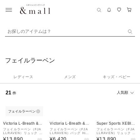
お探しのアイテムは？
フェイルラーベン
レディース
メンズ
キッズ・ベビー
21
人気順
件
フェイルラーベン
¥1,000
¥1,000
¥1,000
クーポン
クーポン
クーポン
Victoria L-Breath &m
Victoria L-Breath &m
Super Sports XEBIO
all店
all店
&mall店
フェイルラーベン（FJA
フェイルラーベン（FJA
フェイルラーベン（FJA
LLRAVEN）リュック K
LLRAVEN）バッグ High
LLRAVEN）リュック K
anken FROSTGREEN
Coast Hip Pack NVY 2
anken BLACK 23510-
¥13,890
¥6,420
¥13,890