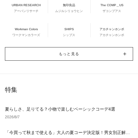
URBAN RESEARCH
無印良品
The COMP＿US
アーバンリサーチ
ムジルシリョウヒン
ザコンプアス
Workman Colors
SHIPS
アカチャンホンポ
ワークマンカラーズ
シップス
アカチャンホンポ
もっと見る
特集
夏らしさ、足りてる？小物で楽しむベーシックコーデ4選
2026/8/7
「今買って秋まで使える」大人の夏コーデ決定版！男女別正解ス