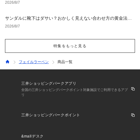
タイルとNGな着こなし
2026/8/7
サンダルに靴下はダサい？おかしく見えない合わせ方の黄金法則
と男女別おすすめコーデ
2026/8/7
特集をもっと見る
フェイルラーベン
商品一覧
三井ショッピングパークアプリ
全国の三井ショッピングパークポイント対象施設でご利用できるアプ
リ
三井ショッピングパークポイント
&mallデスク